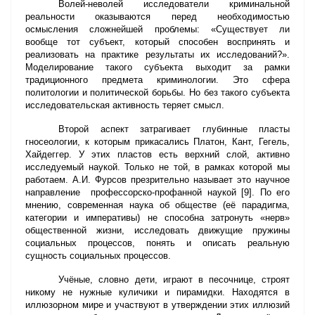
Волей-неволей исследователи криминальной
реальности оказываются перед необходимостью
осмысления сложнейшей проблемы: «Существует ли
вообще тот субъект, который способен воспринять и
реализовать на практике результаты их исследований?».
Моделирование такого субъекта выходит за рамки
традиционного предмета криминологии. Это сфера
политологии и политической борьбы. Но без такого субъекта
исследовательская активность теряет смысл.
Второй аспект затрагивает глубинные пласты
гносеологии, к которым прикасались Платон, Кант, Гегель,
Хайдеггер. У этих пластов есть верхний слой, активно
исследуемый наукой. Только не той, в рамках которой мы
работаем. А.И. Фурсов презрительно называет это научное
направление профессорско-профанной наукой [9]. По его
мнению, современная наука об обществе (её парадигма,
категории и императивы) не способна затронуть «нерв»
общественной жизни, исследовать движущие пружины
социальных процессов, понять и описать реальную
сущность социальных процессов.
Учёные, словно дети, играют в песочнице, строят
никому не нужные куличики и пирамидки. Находятся в
иллюзорном мире и участвуют в утверждении этих иллюзий