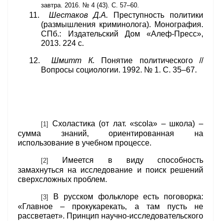
завтра
. 2016. № 4 (43). С. 57–60.
11.
Шестаков Д.А.
Преступность политики
(размышления криминолога).
Монография.
СПб.: Издательский Дом «Алеф-Пресс»,
2013. 224 с.
12.
Шмитт К.
Понятие политического //
Вопросы социологии. 1992. № 1. С. 35–67.
Схоластика (от лат. «
scola
» – школа) –
[1]
сумма знаний, ориентированная на
использование в учебном процессе.
Имеется в виду способность
[2]
замахнуться на исследование и поиск решений
сверхсложных проблем.
В русском фольклоре есть поговорка:
[3]
«Главное – прокукарекать, а там пусть не
рассветает». Принцип научно-исследовательского