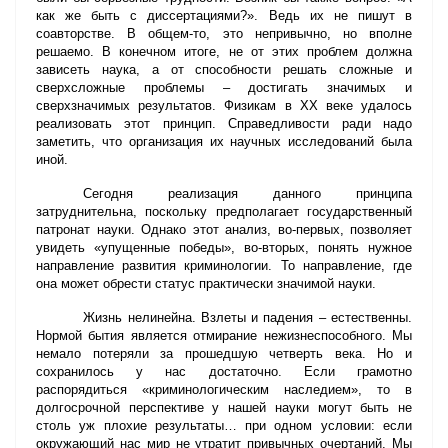
как же быть с диссертациями?». Ведь их не пишут в
соавторстве. В общем-то, это непривычно, но вполне
решаемо. В конечном итоге, не от этих проблем должна
зависеть наука, а от способности решать сложные и
сверхсложные проблемы – достигать значимых и
сверхзначимых результатов. Физикам в ХХ веке удалось
реализовать этот принцип. Справедливости ради надо
заметить, что организация их научных исследований была
иной.
Сегодня реализация данного принципа
затруднительна, поскольку предполагает государственный
патронат науки. Однако этот анализ, во-первых, позволяет
увидеть «упущенные победы», во-вторых, понять нужное
направление развития криминологии. То направление, где
она может обрести статус практически значимой науки.
Жизнь нелинейна. Взлеты и падения – естественны.
Нормой бытия является отмирание нежизнеспособного. Мы
немало потеряли за прошедшую четверть века. Но и
сохранилось у нас достаточно. Если грамотно
распорядиться «криминологическим наследием», то в
долгосрочной перспективе у нашей науки могут быть не
столь уж плохие результаты… при одном условии: если
окружающий нас мир не утратит привычных очертаний. Мы