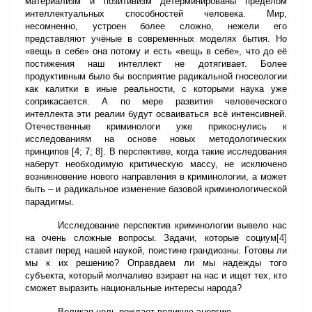
материализм и позитивизм детерминированы пределом
интеллектуальных способностей человека. Мир,
несомненно, устроен более сложно, нежели его
представляют учёные в современных моделях бытия. Но
«вещь в себе» она потому и есть «вещь в себе», что до её
постижения наш интеллект не дотягивает. Более
продуктивным было бы восприятие радикальной гносеологии
как калитки в иные реальности, с которыми наука уже
соприкасается. А по мере развития человеческого
интеллекта эти реалии будут осваиваться всё интенсивней.
Отечественные криминологи уже прикоснулись к
исследованиям на основе новых методологических
принципов [4; 7; 8]. В перспективе, когда такие исследования
наберут необходимую критическую массу, не исключено
возникновение нового направления в криминологии, а может
быть – и радикальное изменение базовой криминологической
парадигмы.
Исследование перспектив криминологии вывело нас
на очень сложные вопросы. Задачи, которые социум
[4]
ставит перед нашей наукой, поистине грандиозны. Готовы ли
мы к их решению? Оправдаем ли мы надежды того
субъекта, который молчаливо взирает на нас и ищет тех, кто
сможет выразить национальные интересы народа?
Великая цель рождает великую энергию.