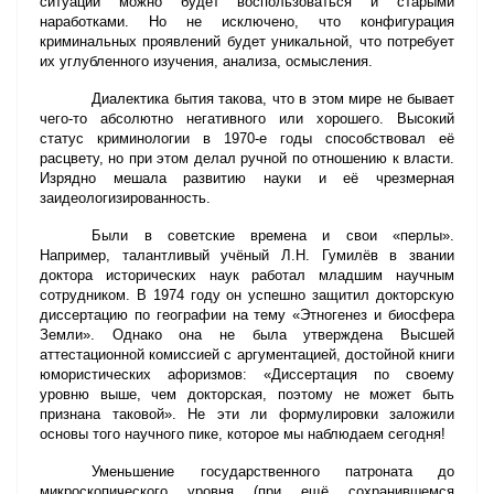
ситуации можно будет воспользоваться и старыми
наработками. Но не исключено, что конфигурация
криминальных проявлений будет уникальной, что потребует
их углубленного изучения, анализа, осмысления.
Диалектика бытия такова, что в этом мире не бывает
чего-то абсолютно негативного или хорошего. Высокий
статус криминологии в 1970-е годы способствовал её
расцвету, но при этом делал ручной по отношению к власти.
Изрядно мешала развитию науки и её чрезмерная
заидеологизированность.
Были в советские времена и свои «перлы».
Например, талантливый учёный Л.Н. Гумилёв в звании
доктора исторических наук работал младшим научным
сотрудником. В 1974 году он успешно защитил докторскую
диссертацию по географии на тему «Этногенез и биосфера
Земли». Однако она не была утверждена Высшей
аттестационной комиссией с аргументацией, достойной книги
юмористических афоризмов: «Диссертация по своему
уровню выше, чем докторская, поэтому не может быть
признана таковой». Не эти ли формулировки заложили
основы того научного пике, которое мы наблюдаем сегодня!
Уменьшение государственного патроната до
микроскопического уровня (при ещё сохранившемся