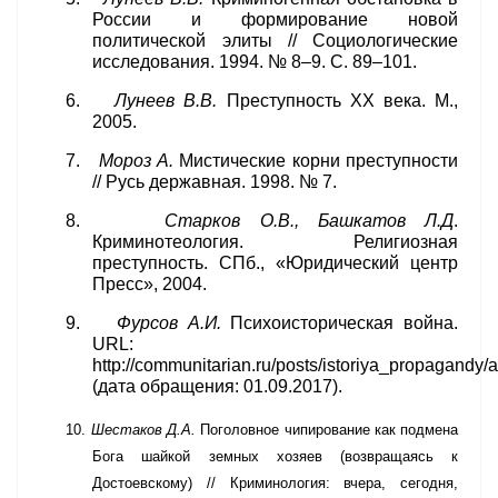
России и формирование новой
политической элиты // Социологические
исследования. 1994. № 8–9. С. 89–101.
6.
Лунеев В.В.
Преступность
XX
века. М.,
2005.
7.
Мороз А.
Мистические корни преступности
// Русь державная. 1998. № 7.
8.
Старков О.В., Башкатов Л.Д
.
Криминотеология. Религиозная
преступность. СПб., «Юридический центр
Пресс», 2004.
9.
Фурсов А.И.
Психоисторическая война.
URL
:
http
://
communitarian
.
ru
/
posts
/
istoriya
_
propagandy
/
a
(дата обращения: 01.09.2017).
10.
Шестаков Д.А.
Поголовное чипирование как подмена
Бога шайкой земных хозяев (возвращаясь к
Достоевскому)
// Криминология: вчера, сегодня,