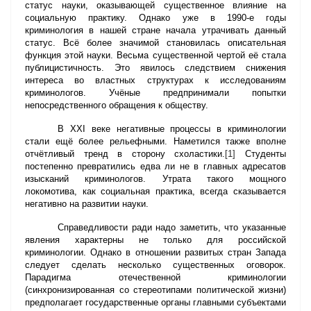
статус науки, оказывающей существенное влияние на
социальную практику. Однако уже в 1990-е годы
криминология в нашей стране начала утрачивать данный
статус. Всё более значимой становилась описательная
функция этой науки. Весьма существенной чертой её стала
публицистичность. Это явилось следствием снижения
интереса во властных структурах к исследованиям
криминологов. Учёные предпринимали попытки
непосредственного обращения к обществу.
В
XXI
веке негативные процессы в криминологии
стали ещё более рельефными. Наметился также вполне
отчётливый тренд в сторону схоластики.
[1]
Студенты
постепенно превратились едва ли не в главных адресатов
изысканий криминологов. Утрата такого мощного
локомотива, как социальная практика, всегда сказывается
негативно на развитии науки.
Справедливости ради надо заметить, что указанные
явления характерны не только для российской
криминологии. Однако в отношении развитых стран Запада
следует сделать несколько существенных оговорок.
Парадигма отечественной криминологии
(синхронизированная со стереотипами политической жизни)
предполагает государственные органы главными субъектами