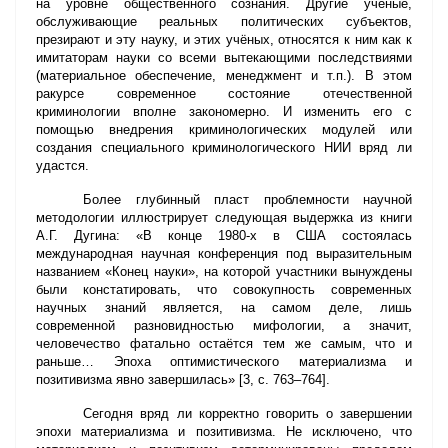
на уровне общественного сознания. Другие учёные,
обслуживающие реальных политических субъектов,
презирают и эту науку, и этих учёных, относятся к ним как к
имитаторам науки со всеми вытекающими последствиями
(материальное обеспечение, менеджмент и т.п.). В этом
ракурсе современное состояние отечественной
криминологии вполне закономерно. И изменить его с
помощью внедрения криминологических модулей или
создания специального криминологического НИИ вряд ли
удастся.
Более глубинный пласт проблемности научной
методологии иллюстрирует следующая выдержка из книги
А.Г. Дугина: «В конце 1980-х в США состоялась
международная научная конференция под выразительным
названием «Конец науки», на которой участники вынуждены
были констатировать, что совокупность современных
научных знаний является, на самом деле, лишь
современной разновидностью мифологии, а значит,
человечество фатально остаётся тем же самым, что и
раньше… Эпоха оптимистического материализма и
позитивизма явно завершилась» [3, с. 763–764].
Сегодня вряд ли корректно говорить о завершении
эпохи материализма и позитивизма. Не исключено, что