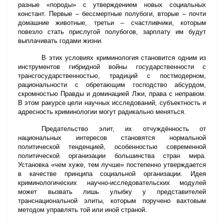
разные «породы» с утверждением новых социальных
констант. Первые – бессмертные полубоги, вторые – почти
домашние животные, третьи – счастливчики, которым
повезло стать прислугой полубогов, зарплату им будут
выплачивать годами жизни.
В этих условиях криминология становится одним из
инструментов гибридной войны государственности с
трансгосударственностью, традиций с постмодерном,
рациональности с обретающим господство абсурдом,
скромностью Правды и доминацией Лжи, права с неправом.
В этом ракурсе цели научных исследований, субъектность и
адресность криминологии могут радикально меняться.
Предательство элит, их отчуждённость от
национальных интересов становятся нормальной
политической тенденцией, особенностью современной
политической организации большинства стран мира.
Установка «чем хуже, тем лучше» постепенно утверждается
в качестве принципа социальной организации. Идея
криминологических научно-исследовательских модулей
может вызвать лишь улыбку у представителей
транснациональной элиты, которым поручено вахтовым
методом управлять той или иной страной.