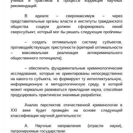
учёных и практиков в процессе коррекции научных
рекомендаций.
В идеале – сверхмаксимум – через
представительные органы власти и институты гражданского
общества социум должен сформировать некий
сверхсубъект, который мог бы решать следующие проблемы:
– создать оптимальную систему субъектов,
противодействующих преступности (критерий оптимальности
– максимальная реализация антикриминального
общественного потенциала);
– обеспечить фундаментальные криминологические
исследования, которые не ориентированы непосредственно
на какого-то субъекта, но формируют ту интеллектуальную,
информационную и методологическую среду, в которой
может нормально развиваться прикладная наука, способная
продуцировать практически значимые разработки.
Анализ перспектив отечественной криминологии в
ХХ
I
веке будет проведён на основе следующей
классификации научной деятельности:
А. Научные направления (отрасли науки),
патронируемые государством: