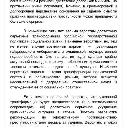
себя в «спящем режиме» достаточно долго (как минимум, на
протяжении жизни поколения). Конечно, в среднесрочной и
долгосрочной перспективе основанная на здравом смысле
практика противодействия преступности может преподнести
большие сюрпризы.
В ближайшие пять лет весьма вероятны достаточно
серьёзные трансформации российской государственной
политики и социальной жизни. Наименее вероятный, но, тем
не менее, вполне возможный вариант – реанимация
гайдаровского либерализма и ельцинской государственной
недееспособности. Это на долгие годы сделает крайне
актуальной последнюю схему – сбережение криминологии в
«спящем режиме» в недрах нашей культуры. Наиболее
вероятный вариант – такая трансформация политической
системы и политического режима, которая окажется
несовместимой с деградацией отечественной науки и
отчуждением её от социальной практики.
Есть немало оснований полагать, что указанной
трансформации будет предшествовать (и в последующем
сопровождать её) достаточно серьёзное ухудшение
криминальной ситуации в стране. Поэтому разработка
рекомендаций по эффективному противодействию
преступности станет весьма актуальной. Вероятно, в такой