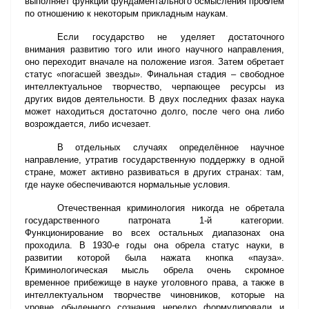
выполняет функции фундаментального осмысления проблем
по отношению к некоторым прикладным наукам.
Если государство не уделяет достаточного
внимания развитию того или иного научного направления,
оно переходит вначале на положение изгоя. Затем обретает
статус «погасшей звезды». Финальная стадия – свободное
интеллектуальное творчество, черпающее ресурсы из
других видов деятельности. В двух последних фазах наука
может находиться достаточно долго, после чего она либо
возрождается, либо исчезает.
В отдельных случаях определённое научное
направление, утратив государственную поддержку в одной
стране, может активно развиваться в других странах: там,
где науке обеспечиваются нормальные условия.
Отечественная криминология никогда не обретала
государственного патроната 1-й категории.
Функционирование во всех остальных диапазонах она
проходила. В 1930-е годы она обрела статус науки, в
развитии которой была нажата кнопка «пауза».
Криминологическая мысль обрела очень скромное
временное прибежище в науке уголовного права, а также в
интеллектуальном творчестве чиновников, которые на
уровне обыденного сознания нередко формулировали и