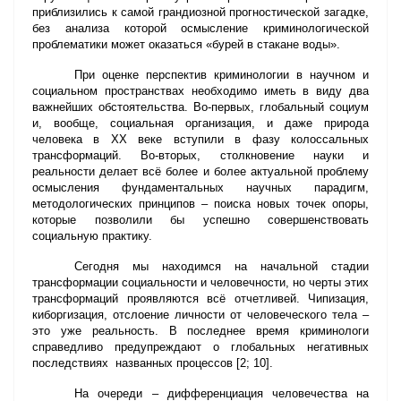
приблизились к самой грандиозной прогностической загадке,
без анализа которой осмысление криминологической
проблематики может оказаться «бурей в стакане воды».
При оценке перспектив криминологии в научном и
социальном пространствах необходимо иметь в виду два
важнейших обстоятельства. Во-первых, глобальный социум
и, вообще, социальная организация, и даже природа
человека в ХХ веке вступили в фазу колоссальных
трансформаций. Во-вторых, столкновение науки и
реальности делает всё более и более актуальной проблему
осмысления фундаментальных научных парадигм,
методологических принципов – поиска новых точек опоры,
которые позволили бы успешно совершенствовать
социальную практику.
Сегодня мы находимся на начальной стадии
трансформации социальности и человечности, но черты этих
трансформаций проявляются всё отчетливей. Чипизация,
киборгизация, отслоение личности от человеческого тела –
это уже реальность. В последнее время криминологи
справедливо предупреждают о глобальных негативных
последствиях названных процессов [2; 10].
На очереди – дифференциация человечества на