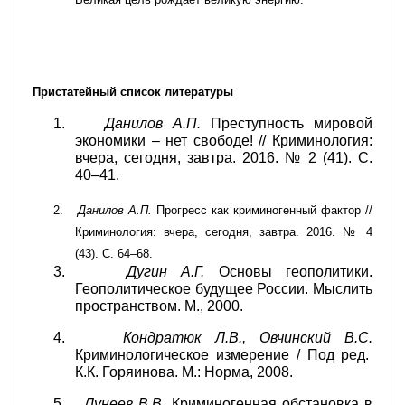
Пристатейный список литературы
1.
Данилов А.П.
Преступность мировой
экономики – нет свободе!
// Криминология:
вчера, сегодня, завтра
. 2016. № 2 (41). С.
40–41.
2.
Данилов А.П.
Прогресс как криминогенный фактор
//
Криминология: вчера, сегодня, завтра
. 2016. № 4
(43). С. 64–68.
3.
Дугин А.Г.
Основы геополитики.
Геополитическое будущее России. Мыслить
пространством. М., 2000.
4.
Кондратюк Л.В., Овчинский В.С.
Криминологическое измерение / Под ред.
К.К. Горяинова. М.: Норма, 2008.
5.
Лунеев В.В.
Криминогенная обстановка в