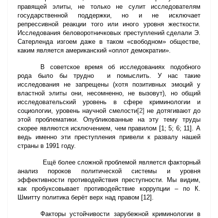
правящей элиты, не только не сулит исследователям
государственной поддержки, но и не исключает
репрессивной реакции того или иного уровня жесткости.
Исследования беловоротничковых преступлений сделали Э.
Сатерленда изгоем даже в таком «свободном» обществе,
каким является американский «оплот демократии».
В советское время об исследованиях подобного
рода было бы трудно и помыслить. У нас такие
исследования не запрещены (хотя позитивных эмоций у
властной элиты они, несомненно, не вызовут), но общий
исследовательский уровень в сфере криминологии и
социологии, уровень научной смелости
[2]
не дотягивают до
этой проблематики. Опубликованные на эту тему труды
скорее являются исключением, чем правилом [1; 5; 6; 11]. А
ведь именно эти преступления привели к развалу нашей
страны в 1991 году.
Ещё более сложной проблемой является факторный
анализ пороков политической системы и уровня
эффективности противодействия преступности. Мы видим,
как пробуксовывает противодействие коррупции – по К.
Шмитту политика берёт верх над правом [12].
Факторы устойчивости зарубежной криминологии в