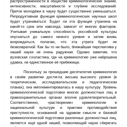
распространённости в обществе криминологических знаний,
интенсивности, масштабности и глубине исследований.
Приток молодёжи в науку будет существенно уменьшаться.
Репродуктивная функция криминологических научных школ
будет утрачиваться. Будет ли эта функция утрачена на
какой-то срок или навсегда, зависит от многих факторов.
Учитывая уникальную способность российской культуры
опускаться до самого низкого уровня и затем вновь
возрождаться, полагаю, что эта утрата будет не
безвозвратной. Как бы то ни было, ближайшая перспектива у
нашей науки не очень радужная. Однако заметим, что
вузовская схоластика, где на криминологию уже наброшена
удавка, не единственное её прибежище.
Поскольку за прошедшие десятилетия криминология
в своём развитии достигла весьма высокого уровня (в
теоретическом, исследовательском и педагогическом
планах), она имплементировалась в нашу культуру. Уровень
криминологической подготовки многих должностных лиц в
правоохранительных органах вполне удовлетворительный.
Соответственно, «растворение» криминологии в
национальной культуре и практике противодействия
преступности, основанной на здравом смысле и базовой
криминологической подготовке различных должностных лиц,
является ещё одной нишей, позволяющей науке сберегать