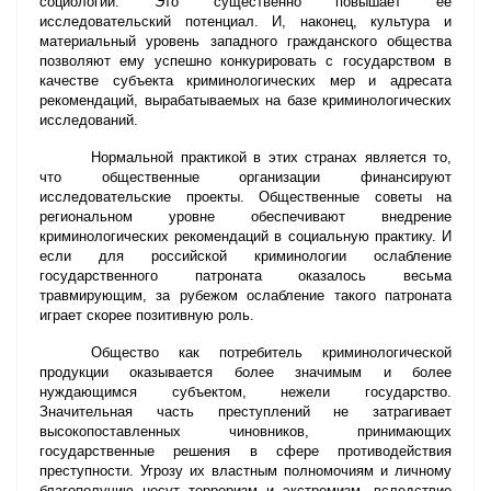
социологии. Это существенно повышает её
исследовательский потенциал. И, наконец, культура и
материальный уровень западного гражданского общества
позволяют ему успешно конкурировать с государством в
качестве субъекта криминологических мер и адресата
рекомендаций, вырабатываемых на базе криминологических
исследований.
Нормальной практикой в этих странах является то,
что общественные организации финансируют
исследовательские проекты. Общественные советы на
региональном уровне обеспечивают внедрение
криминологических рекомендаций в социальную практику. И
если для российской криминологии ослабление
государственного патроната оказалось весьма
травмирующим, за рубежом ослабление такого патроната
играет скорее позитивную роль.
Общество как потребитель криминологической
продукции оказывается более значимым и более
нуждающимся субъектом, нежели государство.
Значительная часть преступлений не затрагивает
высокопоставленных чиновников, принимающих
государственные решения в сфере противодействия
преступности. Угрозу их властным полномочиям и личному
благополучию несут терроризм и экстремизм, вследствие