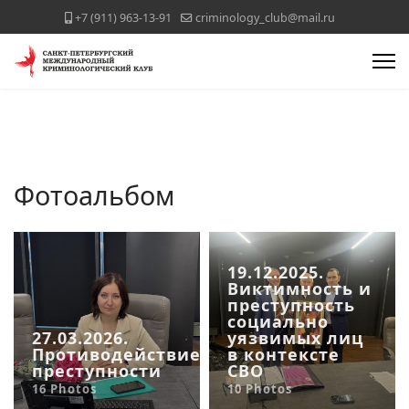
+7 (911) 963-13-91
criminology_club@mail.ru
Фотоальбом
19.12.2025.
Виктимность и
преступность
социально
27.03.2026.
уязвимых лиц
Противодействие
в контексте
преступности
СВО
16 Photos
10 Photos