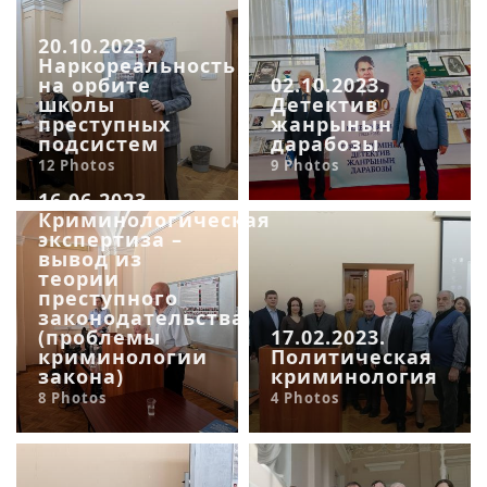
20.10.2023.
Наркореальность
на орбите
02.10.2023.
школы
Детектив
преступных
жанрынын
подсистем
дарабозы
12 Photos
9 Photos
16.06.2023.
Криминологическая
экспертиза –
вывод из
теории
преступного
законодательства
(проблемы
17.02.2023.
криминологии
Политическая
закона)
криминология
8 Photos
4 Photos