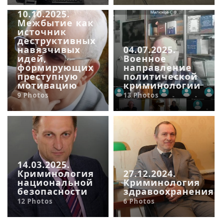
10.10.2025.
Межбытие как
источник
деструктивных
навязчивых
04.07.2025.
идей,
Военное
формирующих
направление
преступную
политической
мотивацию
криминологии
9 Photos
13 Photos
14.03.2025.
Криминология
27.12.2024.
национальной
Криминология
безопасности
здравоохранения
12 Photos
6 Photos