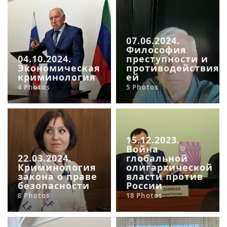
07.06.2024.
Философия
04.10.2024.
преступности и
Экономическая
противодействия
криминология
ей
4 Photos
5 Photos
15.12.2023.
Война
22.03.2024.
глобальной
Криминология
олигархической
закона о праве
власти против
безопасности
России
8 Photos
18 Photos