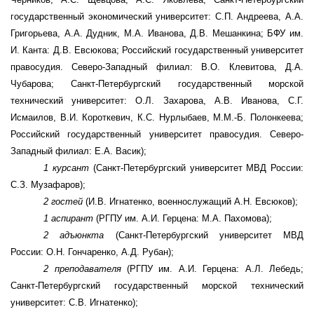
государственный экономический университет: С.П. Андреева, А.А.
Григорьева, А.А. Дудник, М.А. Иванова, Д.В. Мешанкина; БФУ им.
И. Канта: Д.В. Евсюкова;
Российский государственный университет
правосудия. Северо-Западный филиал: В.О. Клевитова, Д.А.
Чубарова
;
Санкт-Петербургский государственный морской
технический университет: О.Л. Захарова, А.В. Иванова, С.Г.
Исмаилов, В.И. Короткевич, К.С. Нурлыбаев, М.М.-Б. Полонкеева;
Российский государственный университет правосудия. Северо-
Западный филиал:
Е.А. Васик);
1 курсант
(Санкт-Петербургский университет МВД России:
С.З. Музафаров);
2 гостей
(И.В. Игнатенко, военнослужащий А.Н. Евсюков);
1 аспирант
(РГПУ им. А.И. Герцена: М.А. Пахомова);
2 адъюнкта
(Санкт-Петербургский университет МВД
России: О.Н. Гончаренко, А.Д. Рубан);
2 преподавателя
(РГПУ им. А.И. Герцена: А.Л. Лебедь;
Санкт-Петербургский государственный морской технический
университет: С.В. Игнатенко);