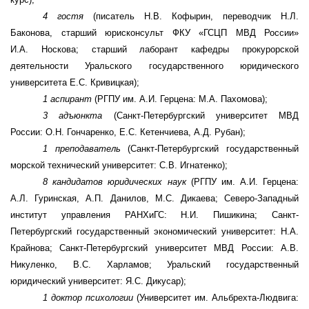
4 гостя
(писатель Н.В. Кофырин, переводчик Н.Л.
Баконова,
старший юрисконсульт ФКУ «ГСЦП МВД России»
И.А. Носкова; старший лаборант кафедры прокурорской
деятельности
Уральского государственного юридического
университета
Е.С. Кривицкая
);
1 аспирант
(РГПУ им. А.И. Герцена: М.А. Пахомова);
3 адъюнкта
(Санкт-Петербургский университет МВД
России: О.Н. Гончаренко, Е.С. Кетенчиева, А.Д. Рубан);
1 преподаватель
(Санкт-Петербургский государственный
морской технический университет: С.В. Игнатенко);
8 кандидатов юридических наук
(РГПУ им. А.И. Герцена:
А.Л. Гуринская, А.П. Данилов, М.С. Дикаева; Северо-Западный
институт управления РАНХиГС: Н.И. Пишикина; Санкт-
Петербургский государственный экономический университет: Н.А.
Крайнова; Санкт-Петербургский университет МВД России: А.В.
Никуленко, В.С. Харламов;
Уральский государственный
юридический университет: Я.С. Дикусар
);
1 доктор психологии
(
Университет им. Альбрехта-Людвига
: