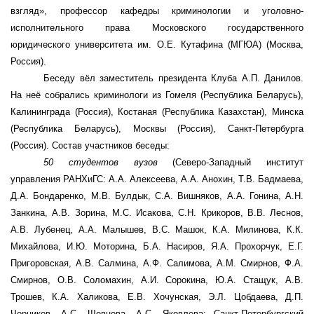
взгляд», профессор кафедры криминологии и уголовно-
исполнительного права Московского государственного
юридического университета им. О.Е. Кутафина (МГЮА) (Москва,
Россия).
Беседу вёл заместитель президента Клуба А.П. Данилов.
На неё собрались криминологи из Гомеля (Республика Беларусь),
Калининграда (Россия), Костаная (Республика Казахстан), Минска
(Республика Беларусь), Москвы (Россия), Санкт-Петербурга
(Россия). Состав участников беседы:
50 студентов вузов
(Северо-Западный институт
управления РАНХиГС: А.А. Алексеева, А.А. Анохин, Т.В. Бадмаева,
Д.А. Бондаренко, М.В. Булдык, С.А. Вишняков, А.А. Гонина, А.Н.
Занкина, А.В. Зорина, М.С. Исакова, С.Н. Крикоров, В.В. Леснов,
А.В. Лубенец, А.А. Малышев, В.С. Машок, К.А. Милинова, К.К.
Михайлова, И.Ю. Моторина, Б.А. Насиров, Я.А. Прохорчук, Е.Г.
Пригоровская, А.В. Салмина, А.Ф. Салимова, А.М. Смирнов, Ф.А.
Смирнов, О.В. Соломахин, А.И. Сорокина, Ю.А. Стащук, А.В.
Трошев, К.А. Халикова, Е.В. Хочунская, Э.Л. Цобдаева, Д.П.
Черников, А.С. Щевцова, А.С. Яковлева; Санкт-Петербургский