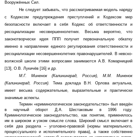
Вооружённых Сил.
Не следует забывать, что рассматриваемая модель наряду
с Кодексом предупреждения преступлений и Кодексом мер
безопасности включает в себя Кодекс об ответственности и
ресоциализации несовершеннолетних. Весьма вероятно, что
законотворчески идея ППП получит первоначальную обкатку
именно в направлении единого регулирования ответственности и
ресоциализации несовершеннолетних правонарушителей. В невско-
волжской школе этими вопросами занимаются А.В. Комарницкий
[13], О.В. Лукичёв [16] и др.
М.Г. Миненок (Калининград, Россия), М.М. Миненок
(Калининград, Россия).
Тема доклада В.Н. Орлова актуальна,
имеет весьма содержательные, выразительные и практически
значимые аспекты.
Термин «криминологическое законодательство» был введён
в научный оборот Д.А. Шестаковым в 1996 году.
Криминологическое законодательство, как понятие, применялось
им в широком и узком смысле слова. Широкий смысл включает в
себя два раздела – уголовно-правовой (нормы материального,
процессуального и исполнительного права), а также собственно