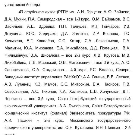
участников беседы:
43 студента вузов
(РГПУ им. А.И. Герцена: А.Ю. Зайцева,
Д.А. Мухин, П.А. Самородская – все 1-й курс, О.М. Байрамов, В.С.
Васильев, А.Е. Вдовица, Н.П. Галишев, М.Г. Гончаров, У.В.
Докукина, Ю.О. Задирако, Д.А. Замятин, И.Р. Кесаева, Т.О.
Козырева, Е.Г. Ковалёва, С.С. Котар, С.А. Лекапшиева, П.А.
Малыгин, Ю.А. Миронова, Е.А. Михайлова, Д.Д. Полецкая,
В.А.
Филимончук, В.А. Шибалова – все 2-й курс, Л.В. Крутова, М.В.
Лихобабина, Л.В. Маевский, О.В. Митрахович – все 3-й курс, А.Ю.
Сапожичкова, О.А. Стадникова – 4-й курс, Р.С. Власов, Северо-
Западный институт управления РАНХиГС: А.А. Гонина, В.В. Леснов,
А.В. Лубенец, К.З. Мамов, С.С. Митрохин, Б.А. Насиров, П.В.
Севостьянов, А.С. Тихонов, К.А. Халикова, Е.В. Хочунская, Д.П.
Черников – все 3-й курс; Санкт-Петербургский государственный
экономический университет: А.А. Григорьева, Санкт-Петербургский
юридический институт (филиал) Университета прокуратуры РФ:
А.И. Пашкин – 2-й курс,
Московского государственного
юридического университета им. О.Е. Кутафина: Я.Н. Шишкин
– 2-й
курс);