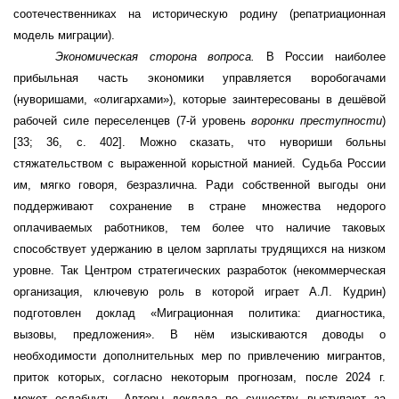
соотечественниках на историческую родину (репатриационная
модель миграции).
Экономическая сторона вопроса.
В России наиболее
прибыльная часть экономики управляется воробогачами
(нуворишами, «олигархами»), которые заинтересованы в дешёвой
рабочей силе переселенцев (7-й уровень
воронки преступности
)
[33; 36, с. 402]
. Можно сказать, что нувориши больны
стяжательством с выраженной корыстной манией. Судьба России
им, мягко говоря, безразлична. Ради собственной выгоды они
поддерживают сохранение в стране множества недорого
оплачиваемых работников, тем более что наличие таковых
способствует удержанию в целом зарплаты трудящихся на низком
уровне. Так Центром стратегических разработок (некоммерческая
организация, ключевую роль в которой играет А.Л. Кудрин)
подготовлен доклад «Миграционная политика: диагностика,
вызовы, предложения». В нём изыскиваются доводы о
необходимости дополнительных мер по привлечению мигрантов,
приток которых, согласно некоторым прогнозам, после 2024 г.
может ослабнуть. Авторы доклада по существу выступают за