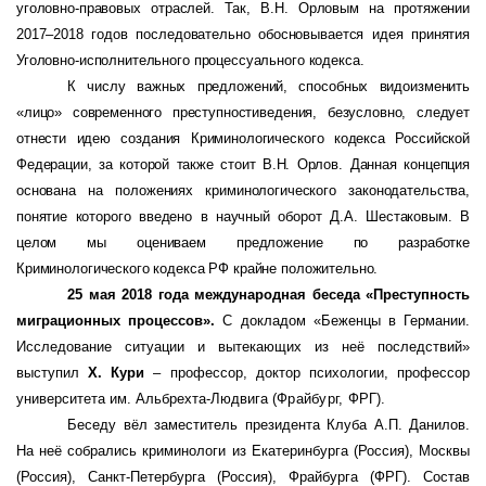
уголовно-правовых отраслей. Так, В.Н. Орловым на протяжении
2017–2018 годов последовательно обосновывается идея принятия
Уголовно-исполнительного процессуального кодекса.
К числу важных предложений, способных видоизменить
«лицо» современного преступностиведения, безусловно, следует
отнести идею создания Криминологического кодекса Российской
Федерации, за которой также стоит В.Н. Орлов
. Д
анная концепция
основана на положениях криминологического законодательства,
понятие которого введено в научный оборот Д.А. Шестаковым. В
целом мы оцениваем предложение по разработке
Криминологического кодекса РФ крайне положительно.
25 мая 2018 года международная беседа
«
Преступность
миграционных процессов
».
С докладом «
Беженцы в Германии.
Исследование ситуации и вытекающих из неё последствий
»
выступил
Х. Кури
– профессор,
доктор психологии,
профессор
университета им. Альбрехта-Людвига (
Фрайбург, ФРГ
).
Беседу вёл заместитель президента Клуба А.П. Данилов.
На неё собрались криминологи из Екатеринбурга (Россия), Москвы
(Россия), Санкт-Петербурга (Россия), Фрайбурга (ФРГ). Состав