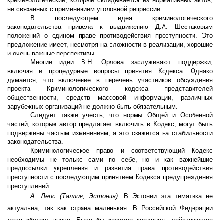
криминологический, который складывается из нормативных актов,
не связанных с применением уголовной репрессии.
В последующем идея криминологического
законодательства привела к выдвижению Д.А. Шестаковым
положений о едином праве противодействия преступности. Это
предложение имеет, несмотря на сложности в реализации, хорошие
и очень важные перспективы.
Многие идеи В.Н. Орлова заслуживают поддержки,
включая и процедурные вопросы принятия Кодекса. Однако
думается, что включение в перечень участников обсуждения
проекта Криминологического кодекса представителей
общественности, средств массовой информации, различных
зарубежных организаций не должно быть обязательным.
Следует также учесть, что нормы Общей и Особенной
частей, которые автор предлагает включить в Кодекс, могут быть
подвержены частым изменениям, а это скажется на стабильности
законодательства.
Криминологическое право и соответствующий Кодекс
необходимы не только сами по себе, но и как важнейшие
предпосылки укрепления и развития права противодействия
преступности с последующим принятием Кодекса предупреждения
преступлений.
А. Лепс (Таллин, Эстония).
В Эстонии эта тематика не
актуальна, так как страна маленькая. В Российской Федерации
дела обстоят иначе. Было бы разумно соединить действующие