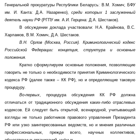
Генеральной прокуратуры Республики Беларусь
: В.М. Хомич; БФУ
им. И. Канта: Д.А. Назаренко),
среди которых 1 заслуженный
деятель науки РФ
(
РГПУ им. А.И. Герцена: Д.А. Шестаков).
В обсуждении доклада участвовали: Н.А. Крайнова, В.С.
Харламов, В.М. Хомич, Д.А. Шестаков.
В.Н. Орлов (Москва, Россия).
Криминологический кодекс
Российской Федерации: концепция, структура и основные
положения.
Кратко сформулируем основные положения, позволяющие
говорить не только о необходимости принятия Криминологического
кодекса РФ (далее также – КК РФ), но и определяющие таковую
процедуру.
Во-первых
, процедура обсуждения КК РФ должна
отличаться от традиционного обсуждения каких-либо отраслевых
кодексов. Ей следует быть открытой, всенародной, учитывающей
взгляды не только работников правового управления Президента
РФ или узко заинтересованных ведомств, но и мнения различных
профессиональных, прежде всего, научных коллективов,
общественных организаций, учёных.