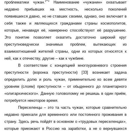
проблематики чужан.
Наименование «чужанин» охватывает
недавно прибывших на местность, несколько поколений
появившихся давно, но не ставших своими, однако, оно включает в
себя также и являющихся гражданами страны космополитов,
которые, ненавидя её, намеренно способствуют её разрушению.
Это понятие позволяет охватить достаточно широкий круг
преступноведчески значимых проблем, вытекающих из
взаимоотношений жителей страны, одни из которых относятся к
ней, как к отечеству, другие – как к чужбине.
В соответствии с концепцией многоуровневого строения
преступности (воронка преступности)
[33]
возникает задача
определить долю и роль чужан, применительно ко всем девяти
уровням (слоям) преступности – от
обыденного до планетарного
«олигархического». Данную головоломку не решишь в один приём,
потребуется некоторое время.
Переселенцы – это та часть чужан, которые сравнительно
недавно приехали для временного или постоянного проживания в
страну. Здесь речь пойдёт в основном о «трудовых переселенцах»,
которые приезжают в Россию на заработки, а не о вернувшихся