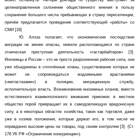
целенаправленное склонение общественного мнения в пользу
сохранения большого числа прибывающих в страну переселенцев,
причём предлагается проведение соответствующей «работы» со
СМИ
[18]
.
Ю. Алхаз полагает, что экономические последствия
миграции не менее опасны, нежели расползающаяся по стране
этническая преступная деятельность «гастарбайтеров»
[3]
.
Иноземцы в России – это не просто разрозненная рабочая сила, они
уже объединены в сплочённые кланы, существование которых не
может не сопровождаться мздоимными врастаниями
(«метастазами») в полицию, миграционную службу,
исполнительную власть. Возникновение иноземных кланов, вместо
естественного взаимополезного вживания приезжих в местное
общество порой превращает их в самодовлеющую вредоносную
силу, а в некоторых областях хозяйства, таких как торговля, даже
уже в хозяев положения, которые держат его, в том числе не
оправданно высокие цены на товары, под своим контролем
[3]
. (Ст.
178 УК РФ «Ограничение конкуренции»).