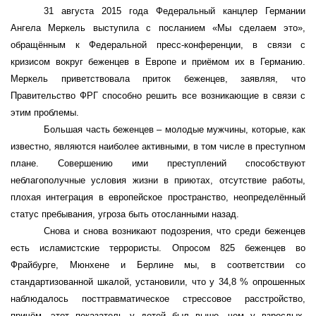
31 августа 2015 года Федеральный канцлер Германии
Ангела Меркель выступила с посланием «Мы сделаем это»,
обращённым к Федеральной пресс-конференции, в связи с
кризисом вокруг беженцев в Европе и приёмом их в Германию.
Меркель приветствовала приток беженцев, заявляя, что
Правительство ФРГ способно решить все возникающие в связи с
этим проблемы.
Большая часть беженцев – молодые мужчины, которые, как
известно, являются наиболее активными, в том числе в преступном
плане. Совершению ими преступлений способствуют
неблагополучные условия жизни в приютах, отсутствие работы,
плохая интеграция в европейское пространство, неопределённый
статус пребывания, угроза быть отосланными назад.
Снова и снова возникают подозрения, что среди беженцев
есть исламистские террористы. Опросом 825 беженцев во
Фрайбурге, Мюнхене и Берлине мы, в соответствии со
стандартизованной шкалой, установили, что у 34,8 % опрошенных
наблюдалось посттравматическое стрессовое расстройство,
причём, этот показатель у детей был выше, чем у взрослых.