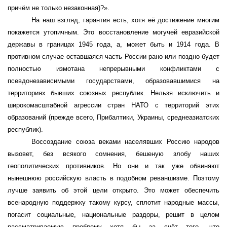
причём не только незаконная)?».
На наш взгляд, гарантия есть, хотя её достижение многим
покажется утопичным. Это восстановление могучей евразийской
державы в границах 1945 года, а, может быть и 1914 года. В
противном случае оставшаяся часть России рано или поздно будет
полностью измотана непрерывными конфликтами с
псевдонезависимыми государствами, образовавшимися на
территориях бывших союзных республик. Нельзя исключить и
широкомасштабной агрессии стран НАТО с территорий этих
образований (прежде всего, Прибалтики, Украины, среднеазиатских
республик).
Воссоздание союза веками населявших Россию народов
вызовет, без всякого сомнения, бешеную злобу наших
геополитических противников. Но они и так уже обвиняют
нынешнюю российскую власть в подобном реваншизме. Поэтому
лучше заявить об этой цели открыто. Это может обеспечить
всенародную поддержку такому курсу, сплотит народные массы,
погасит социальные, национальные раздоры, решит в целом
рассматриваемую проблему хотя бы за счёт того, что