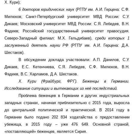
Х. Кури);
6 докторов юридических наук
(РГПУ им. А.И. Герцена: С.Ф.
Милюков; Санкт-Петербургский университет МВД России: С.У.
Дикаев
;
Московский университет МВД России: С.Я. Лебедев, В.Н.
Фадеев;
Российский государственный университет правосудия.
Северо-Западный филиал: М.Х. Гельдибаев
),
среди которых 1
заслуженный деятель науки РФ
(
РГПУ им. А.И. Герцена: Д.А.
Шестаков).
В обсуждении доклада участвовали: А.П. Данилов, С.У.
Дикаев, Е.С. Кетенчиева, С.Я. Лебедев, С.Ф. Милюков, В.Н.
Фадеев, В.С. Харламов, Д.А. Шестаков.
Х. Кури (
Фрайбург, ФРГ
). Беженцы в Германии.
Исследование ситуации и вытекающих из неё последствий.
Проблема беженцев в Германии и других индустриальных
западных странах, начиная приблизительно с 2015 года, выросла
до центральной политической и практической. В 2014 году в
Германии было подано 202 834 ходатайства о предоставлении
убежища, в 2015 году – уже 476 649. Основной страной,
«поставляющей» беженцев, является Сирия.