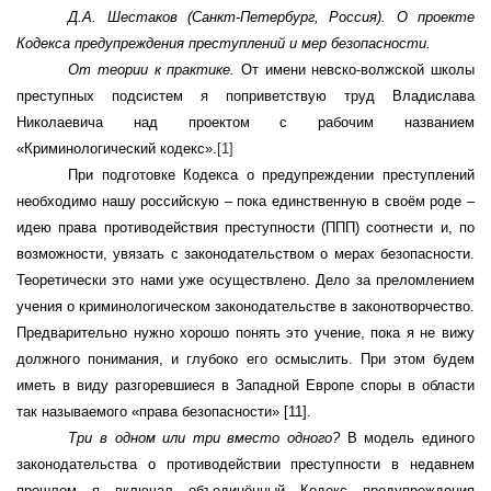
Д.А. Шестаков (Санкт-Петербург, Россия).
О проекте
Кодекса предупреждения преступлений и мер безопасности.
От теории к практике.
От имени невско-волжской школы
преступных подсистем я поприветствую труд Владислава
Николаевича над проектом с рабочим названием
«Криминологический кодекс».
[1]
При подготовке Кодекса о предупреждении преступлений
необходимо нашу российскую – пока единственную в своём роде –
идею права противодействия преступности (ППП) соотнести и, по
возможности, увязать с законодательством о мерах безопасности.
Теоретически это нами уже осуществлено. Дело за преломлением
учения о криминологическом законодательстве в законотворчество.
Предварительно нужно хорошо понять это учение, пока я не вижу
должного понимания, и глубоко его осмыслить. При этом будем
иметь в виду разгоревшиеся в Западной Европе споры в области
так называемого «права безопасности» [11].
Три в одном или три вместо одного?
В модель единого
законодательства о противодействии преступности в недавнем
прошлом я включал объединённый Кодекс предупреждения