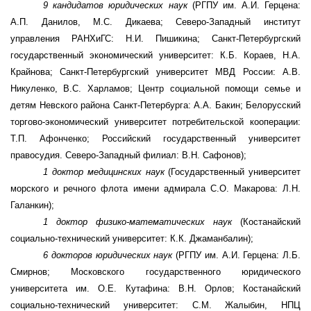
9 кандидатов юридических наук
(РГПУ им. А.И. Герцена:
А.П. Данилов, М.С. Дикаева; Северо-Западный институт
управления РАНХиГС: Н.И. Пишикина; Санкт-Петербургский
государственный экономический университет: К.Б. Кораев, Н.А.
Крайнова; Санкт-Петербургский университет МВД России: А.В.
Никуленко, В.С. Харламов;
Центр социальной помощи семье и
детям Невского района Санкт-Петербурга: А.А. Бакин; Белорусский
торгово-экономический университет потребительской кооперации:
Т.П. Афонченко;
Российский государственный университет
правосудия. Северо-Западный филиал: В.Н. Сафонов
);
1 доктор медицинских наук
(
Государственный университет
морского и речного флота имени адмирала С.О. Макарова: Л.Н.
Галанкин);
1
доктор физико-математических наук
(
Костанайский
социально-технический университет:
К.К. Джаманбалин);
6 докторов юридических наук
(РГПУ им. А.И. Герцена: Л.Б.
Смирнов;
Московского государственного юридического
университета им. О.Е. Кутафина: В.Н. Орлов;
Костанайский
социально-технический университет: С.М. Жалыбин,
НПЦ