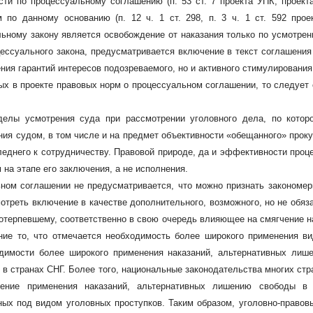
сти по процессуальному соглашению (п. 53 ст. 7 проекта УПК, проек
 по данному основанию (п. 12 ч. 1 ст. 298, п. 3 ч. 1 ст. 592 про
ьному закону является освобождение от наказания только по усмотрению
ссуального закона, предусматривается включение в текст соглашения о
ения гарантий интересов подозреваемого, но и активного стимулирования
ых в проекте правовых норм о процессуальном соглашении, то следует
делы усмотрения суда при рассмотрении уголовного дела, по котор
ния судом, в том числе и на предмет объективности «обещанного» прок
леднего к сотрудничеству. Правовой природе, да и эффективности про
 на этапе его заключения, а не исполнения.
ьном соглашении не предусматривается, что можно признать закономе
треть включение в качестве дополнительного, возможного, но не обяза
отерпевшему, соответственно в свою очередь влияющее на смягчение н
ие то, что отмечается необходимость более широкого применения в
одимости более широкого применения наказаний, альтернативных лиш
20 в странах СНГ. Более того, национальные законодательства многих ст
ение применения наказаний, альтернативных лишению свободы в
ых под видом уголовных проступков. Таким образом, уголовно-правов