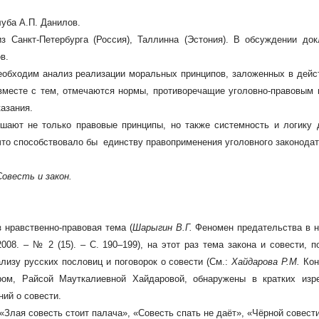
уба А.П. Данилов.
 Санкт-Петербурга (Россия), Таллинна (Эстония). В обсуждении докл
в.
еобходим анализ реализации моральных принципов, заложенных в дей
вместе с тем, отмечаются нормы, противоречащие уголовно-правовым
азания.
шают не только правовые принципы, но также системность и логику
 что способствовало бы единству правоприменения уголовного законодат
Совесть и закон.
 нравственно-правовая тема (
Шарыгин В.Г.
Феномен предательства в н
 2008. – № 2 (15). – С. 190–199), на этот раз тема закона и совести
лизу русских пословиц и поговорок о совести (См.:
Хайдарова Р.М.
Конц
Её автором, Райсой Мауткалиевной Хайдаровой, обнаружены в кратких 
ий о совести.
 «Злая совесть стоит палача», «Совесть спать не даёт», «Чёрной совест