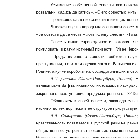
Усыпление собственной совести как психол
розвальни: садись да катись», «С его совестью жить
Противопоставление совести и имущественного
Высокая оценка народным сознанием совестли
«За совесть да за честь – хоть голову снесть», «Глаз
Совесть выше справедливости, которая тяг
помиловать, в разум истинный привести» (Иван Нероно
Представление о совести требуется науке
преступления, но и для оценки закона. В нынешних
Родине, а кучке воробогачей, сосредоточивших в свои
А.П. Данилов
(Санкт-Петербург, Россия)
.
являющиеся
de
jure
правилом применения сексуаль
закреплено преступление, предусмотренное ст. 22 К
Обращаясь к своей совести, законодатель 
насилия
до тех пор, пока в её структуре присутству
А.А. Селифонов
(Санкт-Петербург, Россия
нравственность появляется в русской речи не ран
общественного устройства, новой системы ценносте
Многие из этих признаков: «естественные права 