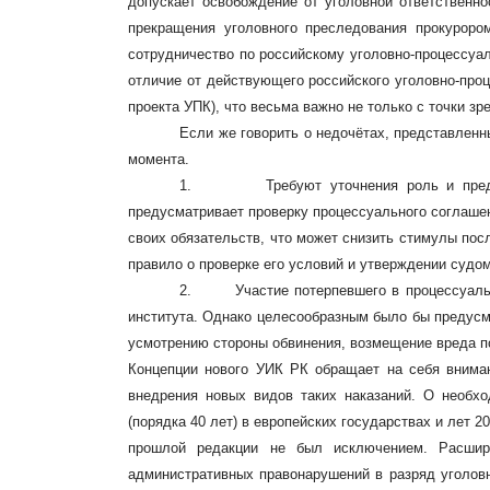
допускает освобождение от уголовной ответственно
прекращения уголовного преследования прокурором
сотрудничество по российскому уголовно-процессуал
отличие от действующего российского уголовно-проце
проекта УПК), что весьма важно не только с точки зр
Если же говорить о недочётах, представленн
момента.
1.
Требуют уточнения роль и пре
предусматривает проверку процессуального соглаше
своих обязательств, что может снизить стимулы пос
правило о проверке его условий и утверждении судом
2.
Участие потерпевшего в процессуал
института. Однако целесообразным было бы предусмо
усмотрению стороны обвинения, возмещение вреда п
Концепции нового УИК РК обращает на себя вниман
внедрения новых видов таких наказаний. О необх
(порядка 40 лет) в европейских государствах и лет 
прошлой редакции не был исключением. Расшир
административных правонарушений в разряд уголовн