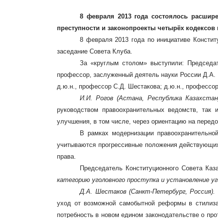
8 февраля 2013 года состоялось расшире
преступности и законопроекты четырёх кодексов 
8 февраля 2013 года по инициативе Констит
заседание Совета Клуба.
За «круглым столом» выступили: Председате
профессор, заслуженный деятель науки России Д.А. Ш
д.ю.н., профессор С.Д. Шестакова; д.ю.н., профессо
И.И. Рогов
(Астана, Республика Казахста
руководством правоохранительных ведомств, так и
улучшения, в том числе, через ориентацию на передо
В рамках модернизации правоохранительной
учитываются прогрессивные положения действующих 
права.
Председатель Конституционного Совета Каз
категорию уголовного проступка и установление у
Д.А. Шестаков (Санкт-Петербург, Россия).
уход от возможной самобытной реформы в стилизац
потребность в новом едином законодательстве о про