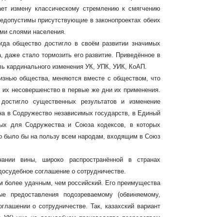
ает измену классическому стремлению к смягчению
 Недопустимы присутствующие в законопроектах обеих
ми слоями населения.
огда общество достигло в своём развитии значимых
, даже стало тормозить его развитие. Приведённое в
ль кардинального изменения УК, УПК, УИК, КоАП.
жизнью общества, меняются вместе с обществом, что
 их несовершенство в первые же дни их применения.
 достигло существенных результатов и изменение
ана в Содружество независимых государств, в Единый
ых для Содружества и Союза кодексов, в которых
о было бы на пользу всем народам, входящим в Союз
нании вины, широко распространённой в странах
 досудебное соглашение о сотрудничестве.
м более удачным, чем российский. Его преимущества
е предоставления подозреваемому (обвиняемому,
лашении о сотрудничестве. Так, казахский вариант