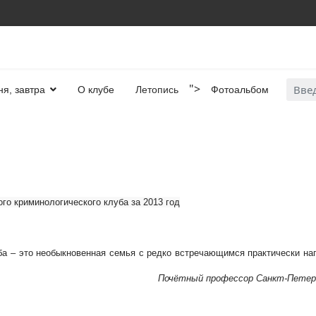
Искат
">
ня, завтра
О клубе
Летопись
Фотоальбом
го криминологического клуба за 2013 год
ба – это необыкновенная семья с редко встречающимся практически н
Почётный профессор Санкт-Петерб