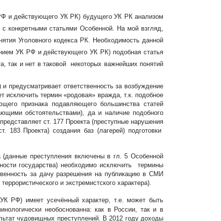
 РФ и действующего УК РК) будущего УК РК анализом
 с конкретными статьями Особенной. На мой взгляд,
нятия Уголовного кодекса РК. Необходимость данной
чением УК РФ и действующего УК РК) подобная статья
та, так и нет в таковой некоторых важнейших понятий
) и предусматривает ответственность за возбуждение
ет исключить термин «родовая» вражда, т.к. подобное
рующего признака подавляющего большинства статей
чающими обстоятельствами), да и наличие подобного
 представляет ст. 177 Проекта (преступные нарушения
. 183 Проекта) создания баз (лагерей) подготовки
а (данные преступления включены в гл. 5 Особенной
асности государства) необходимо исключить термины
ственность за дачу разрешения на публикацию в СМИ
 террористического и экстремистского характера).
 УК РФ) имеет усечённый характер, т.е. может быть
нологически необоснованна: как в России, так и в
льтат чудовищных преступлений. В 2012 году доходы