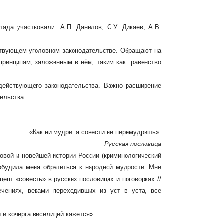
ада участвовали: А.П. Данилов, С.У. Дикаев, А.В.
ствующем уголовном законодательстве. Обращают на
 принципам, заложенным в нём, таким как равенство
 действующего законодательства. Важно расширение
ельства.
«Как ни мудри, а совести не перемудришь».
Русская пословица
овой и новейшей истории России (криминологический
, побудила меня обратиться к народной мудрости. Мне
епт «совесть» в русских пословицах и поговорках //
изречениях, веками переходивших из уст в уста, все
и и кочерга виселицей кажется».