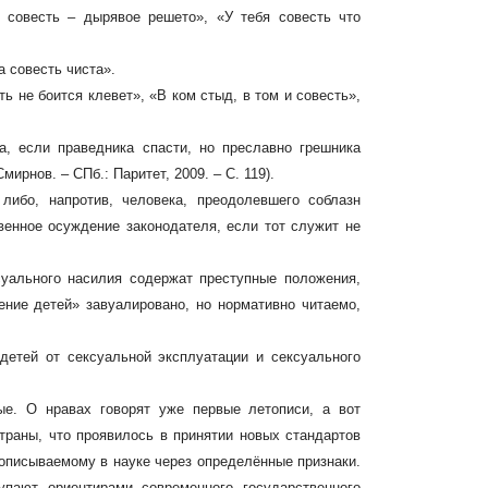
о совесть – дырявое решето», «У тебя совесть что
а совесть чиста».
 не боится клевет», «В ком стыд, в том и совесть»,
а, если праведника спасти, но преславно грешника
ирнов. – СПб.: Паритет, 2009. – С. 119).
либо, напротив, человека, преодолевшего соблазн
венное осуждение законодателя, если тот служит не
суального насилия
содержат преступные положения,
ение детей» завуалировано, но нормативно читаемо,
етей от сексуальной эксплуатации и сексуального
ые. О нравах говорят уже первые летописи, а вот
траны, что проявилось в принятии новых стандартов
описываемому в науке через определённые признаки.
упают ориентирами современного государственного