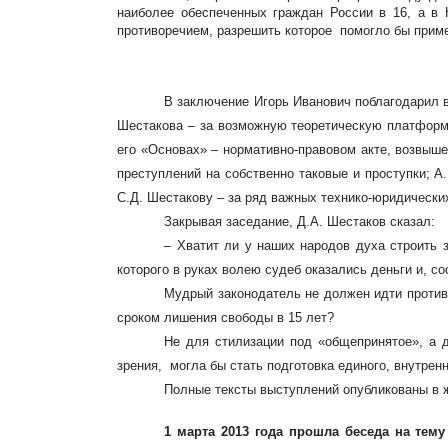
наиболее обеспеченных граждан России в 16, а в
противоречием, разрешить которое помогло бы прим
В заключение Игорь Иванович поблагодарил в
Шестакова – за возможную теоретическую платформу
его «Основах» – нормативно-правовом акте, возвыше
преступлений на собственно таковые и проступки; 
С.Д. Шестакову – за ряд важных технико-юридически
Закрывая заседание, Д.А. Шестаков сказал:
– Хватит ли у наших народов духа строить 
которого в руках волею судеб оказались деньги и, со
Мудрый законодатель не должен идти против
сроком лишения свободы в 15 лет?
Не для стилизации под «общепринятое», а 
зрения, могла бы стать подготовка единого, внутрен
Полные тексты выступлений опубликованы в ж
1 марта 2013 года прошла беседа на тему