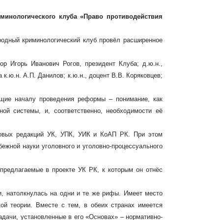
иминологического клуба «Право противодействия
родный криминологический клуб провёл расширенное
р Игорь Иванович Рогов, президент Клуба; д.ю.н.,
.ю.н. А.П. Данилов; к.ю.н., доцент В.В. Коряковцев;
ющие началу проведения реформы – понимание, как
ной системы, и, соответственно, необходимости её
новых редакций УК, УПК, УИК и КоАП РК. При этом
ежной науки уголовного и уголовно-процессуального
предлагаемые в проекте УК РК, к которым он отнёс
ии, натолкнулась на одни и те же рифы. Имеет место
ой теории. Вместе с тем, в обеих странах имеется
адачи, установленные в его «Основах» – нормативно-