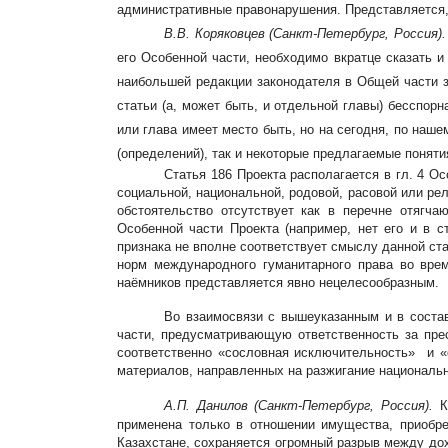
административные правонарушения. Представляется,
В.В. Коряковцев
(Санкт-Петербург, Россия)
его Особенной части, необходимо вкратце сказать 
наибольшей редакции законодателя в Общей части з
статьи (а, может быть, и отдельной главы) бесспор
или глава имеет место быть, но на сегодня, по наше
(определений), так и некоторые предлагаемые понят
Статья 186 Проекта располагается в гл. 4 О
социальной, национальной, родовой, расовой или рел
обстоятельство отсутствует как в перечне отягча
Особенной части Проекта (например, нет его и в с
признака не вполне соответствует смыслу данной ста
норм международного гуманитарного права во врем
наёмников представляется явно нецелесообразным.
Во взаимосвязи с вышеуказанным и в состав
части, предусматривающую ответственность за прес
соответственно «сословная исключительность» и «с
материалов, направленных на разжигание национально
А.П. Данилов (Санкт-Петербург, Россия).
Ко
применена только в отношении имущества, приобре
Казахстане, сохраняется огромный разрыв между до