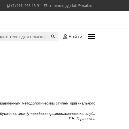
+7 (911) 963-13-91
criminology_club@mail.ru
ь...
Войти
аправленным методологическим стилем оригинального
ургского международного криминологического клуба
Г.Н. Горшенков