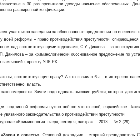
 Казахстане в 30 раз превышали доходы наименее обеспеченных. Да
енение расширенной конфискации.
сех участников заседания за обоснованные предложения по внесению ко
 всей реформы – право противодействия преступности, опирающееся 
нном над соответствующими кодексами; С.У. Дикаева – за конструктив
А.П. Данилова – за криминологически обоснованное предложение по уст
х замечаний к проекту УПК РК.
законы, соответствующие праву? А это значило бы – в интересах нас
ответственно, власть.
 закономерности. Зачем надо сдавать высокие рубежи, которых дости
для подлинной реформы нужно всё же что-то своё, евразийское. Таки
не увязанного законодательства о противодействии преступности.
урнале «Криминология: вчера, сегодня, завтра». –
2013. – № 2 (29).
 «Закон и совесть».
Основной докладчик – старший преподаватель Са