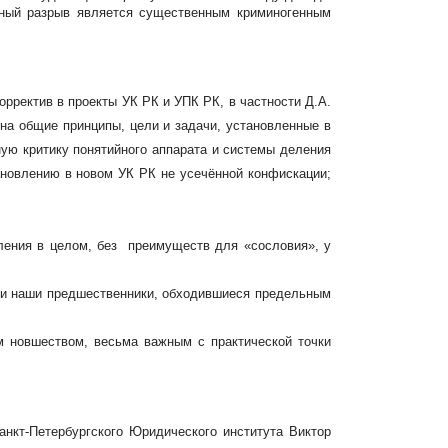
нный разрыв является существенным криминогенным
рректив в проекты УК РК и УПК РК, в частности Д.А.
на общие принципы, цели и задачи, установленные в
ную критику понятийного аппарата и системы деления
ановлению в новом УК РК не усечённой конфискации;
еления в целом, без преимуществ для «сословия», у
гли наши предшественники, обходившиеся предельным
м новшеством, весьма важным с практической точки
нкт-Петербургского Юридического института Виктор