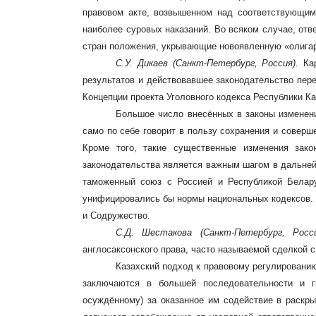
правовом акте, возвышенном над соответствующим
наиболее суровых наказаний. Во всяком случае, отв
стран положения, укрывающие новоявленную «олигар
С.У. Дикаев (Санкт-Петербург, Россия).
Ка
результатов и действовавшее законодательство пере
Концепции проекта Уголовного кодекса Республики К
Большое число внесённых в законы изменени
само по себе говорит в пользу сохранения и совер
Кроме того, такие существенные изменения зако
законодательства является важным шагом в дальнейш
таможенный союз с Россией и Республикой Белар
унифицировались бы нормы национальных кодексов. 
и Содружество.
С.Д. Шестакова
(Санкт-Петербург, Рос
англосаксонского права, часто называемой сделкой 
Казахский подход к правовому регулировани
заключаются в большей последовательности и г
осуждённому) за оказанное им содействие в раскр