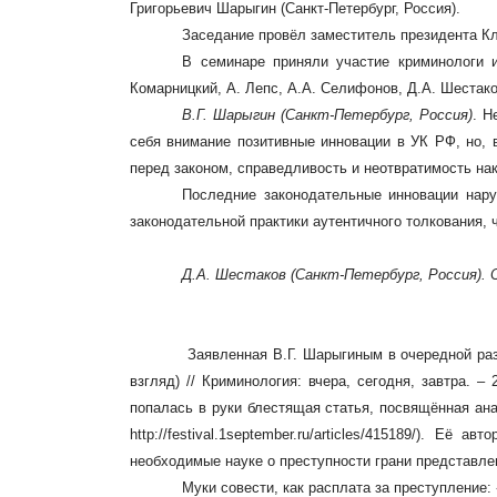
Григорьевич Шарыгин (Санкт-Петербург, Россия).
Заседание провёл заместитель президента Кл
В семинаре приняли участие криминологи из
Комарницкий, А. Лепс, А.А. Селифонов, Д.А. Шестако
В.Г. Шарыгин
(Санкт-Петербург, Россия)
. Н
себя внимание позитивные инновации в УК РФ, но, 
перед законом, справедливость и неотвратимость нак
Последние законодательные инновации нару
законодательной практики аутентичного толкования,
Д.А. Шестаков
(Санкт-Петербург, Россия).
Заявленная В.Г. Шарыгиным в очередной раз
взгляд) // Криминология: вчера, сегодня, завтра. –
попалась в руки блестящая статья, посвящённая ана
http://festival.1september.ru/articles/415189/). 
необходимые науке о преступности грани представлен
Муки совести, как расплата за преступление: