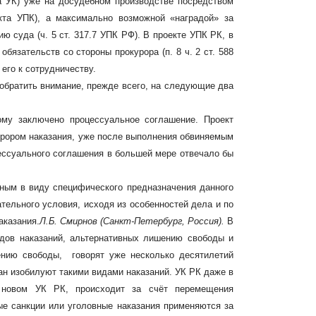
та УК) уже на досудебном производстве посредством
екта УПК), а максимально возможной «наградой» за
 суда (ч. 5 ст. 317.7 УПК РФ). В проекте УПК РК, в
бязательств со стороны прокурора (п. 8 ч. 2 ст. 588
 его к сотрудничеству.
 обратить внимание, прежде всего, на следующие два
ому заключено процессуальное соглашение. Проект
урором наказания, уже после выполнения обвиняемым
цессуального соглашения в большей мере отвечало бы
рным в виду специфического предназначения данного
тельного условия, исходя из особенностей дела и по
аказания.
Л.Б. Смирнов
(Санкт-Петербург, Россия).
В
идов наказаний, альтернативных лишению свободы и
ению свободы, говорят уже несколько десятилетий
ран изобилуют такими видами наказаний. УК РК даже в
 новом УК РК, происходит за счёт перемещения
ые санкции или уголовные наказания применяются за