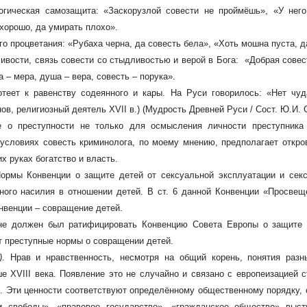
огическая самозащита: «Заскорузлой совести не проймёшь», «У нег
 хорошо, да умирать плохо».
 процветания: «Рубаха черна, да совесть бела», «Хоть мошна пуста, д
вости, связь совести со стыдливостью и верой в Бога: «Добрая совесть
а – мера, душа – вера, совесть – порука».
отеет к равенству содеянного и кары. На Руси говорилось: «Нет чуд
в, религиозный деятель XVII в.) (Мудрость Древней Руси / Сост. Ю.И. См
 о преступности не только для осмысления личности преступника 
 условиях совесть криминолога, по моему мнению, предполагает откро
х руках богатство и власть.
Нормы
Конвенции о защите детей от сексуальной эксплуатации и сек
ного насилия в отношении детей.
В ст. 6 данной Конвенции «Просвещ
онвенции – совращение детей.
не должен был ратифицировать Конвенцию Совета Европы о защите д
ют преступные нормы о совращении детей.
)
. Нрав и нравственность, несмотря на общий корень, понятия разн
ьше
XVIII
века. Появление это не случайно и связано с европеизацией с
й. Эти ценности соответствуют определённому общественному порядку, 
и свободы», «правовое государство», «гражданское общество» выст