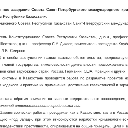
нное заседание Совета Санкт-Петербургского международного кр
в Республике Казахстан».
уционного Совета Республики Казахстан Санкт-Петербургский междуна
ль Конституционного Совета Республики Казахстан, д.ю.н., профессо
естаков; д.ю.н., профессор С.У. Дикаев; заместитель президента Клуба к
р Л.Б. Смирнов.
н)
в своём выступлении назвал важные обстоятельства, предшеству
 главой государства, тяжеловесности деятельности правоохранитель
вой опыт зарубежных стран: России, Германии, США, Франции и других.
 системы в Казахстане проводится работа по разработке проектов 
кодексов и практика их применения, достижения казахстанской и заруб
ахстана обратил внимание на главные содержательные нововведения, 
головной ответственности юридических лиц
.
З
аконотворческая работа, проводимая как в Казахстане, так и в Росс
ию «под Запад», при этом игнорируются наработки криминологическ
тиводействии преступности, опирающемся на общие принципы, цели и з