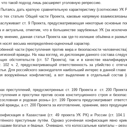
 что такой подход лишь расширяет уголовную репрессию.
.
Пытаясь дать краткую сравнительную характеристику (соотносимо УК
и о тех статьях Общей части Проекта, каковые напрямую взаимосвязаны
аслуживает ст. 9 Проекта, предусматривающая некоторые основные по
на и актуальна, отметим, что в большинстве зарубежных УК (за исклю
му мнению, данная статья Проекта как где-то излишне объёмна и размы
ия носят весьма неопределённо-оценочный характер.
собенной части (преступления против мира и безопасности человечества
игиозной вражды. На наш взгляд, из диспозиции данного состава следу
ющих обстоятельств (ст. 57 Проекта), так и в качестве квалифици
т. 102 ч. 2, предусматривающей ответственность за убийство с отяг
тьи. Для российского законодателя наибольший интерес в данной главе
я вооружённых конфликтов), а вот выделение в отдельный состав (ст
ах преступлений, предусмотренных ст. 199 Проекта и ст. 200 Проект
тупления и проступки против основ конституционного строя и безоп
ословная и родовая рознь» (ст. 199 Проекта предусматривает ответ
й вражды, а ст. 200 Проекта за изготовление, хранение, ввоз продукции
нфискация в Казахстане (ст. 49 проекта УК РК) и России (ст. 104.1
тённого преступным путём. Однако усечённая конфискация явно крими
ходами богатых и бедных. Очевидно, что колоссальные капиталы – резу