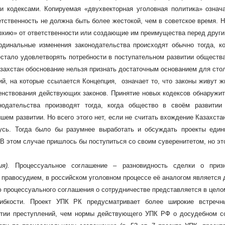
и кодексами. Копируемая «двухвекторная уголовная политика» означ
етственность не должна быть более жестокой, чем в советское время.
хию» от ответственности или создающие им преимущества перед други
рдинальные изменения законодательства происходят обычно тогда, к
стало удовлетворять потребности в поступательном развитии общества
азахстан обоснование нельзя признать достаточным основанием для сто
й, на которые ссылается Концепция, означает то, что законы живут 
шенствования действующих законов. Принятие новых кодексов обнаружит
нодательства производят тогда, когда общество в своём развитии
ем развитии. Но всего этого нет, если не считать вхождение Казахст
усь. Тогда было бы разумнее выработать и обсуждать проекты един
В этом случае пришлось бы поступиться со своим суверенитетом, но эт
сия).
Процессуальное соглашение – разновидность сделки о приз
с правосудием, в российском уголовном процессе её аналогом является
ю процессуального соглашения о сотрудничестве представляется в цело
ибкости. Проект УПК РК предусматривает более широкие встречны
ытии преступлений, чем нормы действующего УПК РФ о досудебном сог