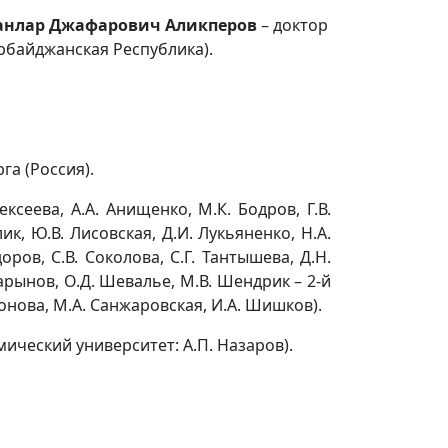
анлар Джафарович Аликперов
– доктор
рбайджанская Республика).
га (Россия).
ксеева, А.А. Анищенко, М.К. Бодров, Г.В.
лик, Ю.В. Лисовская, Д.И. Лукьяненко, Н.А.
оров, С.В. Соколова, С.Г. Тантышева, Д.Н.
 Шарынов, О.Д. Шевалье, М.В. Шендрик – 2-й
Сазонова, М.А. Санжаровская, И.А. Шишков).
мический университет: А.П. Назаров).