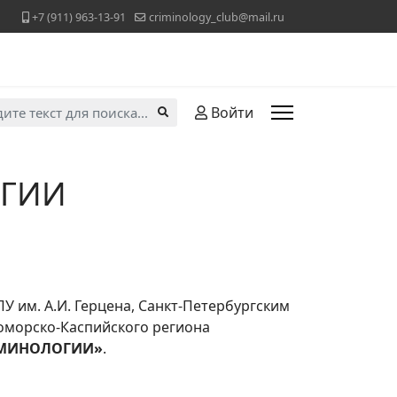
+7 (911) 963-13-91
criminology_club@mail.ru
ь...
Войти
ОГИИ
 им. А.И. Герцена, Санкт-Петербургским
оморско-Каспийского региона
ИМИНОЛОГИИ
»
.