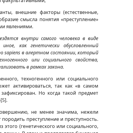
я факультативными;
анты, внешние факторы (естественные,
ообразие смысла понятия «преступление»
ми явлениями.
ездятся внутри самого человека в виде
 иное, как
генетически обусловленный
mo
sapiens
в алертном
состоянии
,
который
ногенного или социального свойства,
ализовать в рамках закона.
енного, техногенного или социального
ожет активироваться, так как «в самом
 зафиксирован. Но когда такой предмет
»
[5]
.
совершению, не менее значима, нежели
т породить преступление и преступность.
из этого (генетического или социального,