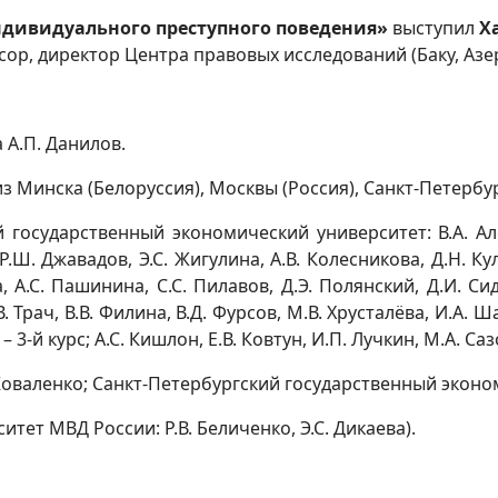
дивидуального преступного поведения
»
выступил
Х
сор, директор Центра правовых исследований (Баку, Азе
 А.П. Данилов.
 Минска (Белоруссия), Москвы (Россия), Санкт-Петербур
 государственный экономический университет: В.А. Але
Р.Ш. Джавадов, Э.С. Жигулина, А.В. Колесникова, Д.Н. Ку
 А.С. Пашинина, С.С. Пилавов, Д.Э. Полянский, Д.И. Сид
.В. Трач, В.В. Филина, В.Д. Фурсов, М.В. Хрусталёва, И.А.
 – 3-й курс; А.С. Кишлон, Е.В. Ковтун, И.П. Лучкин, М.А. 
. Коваленко; Санкт-Петербургский государственный эконо
тет МВД России: Р.В. Беличенко, Э.С. Дикаева).