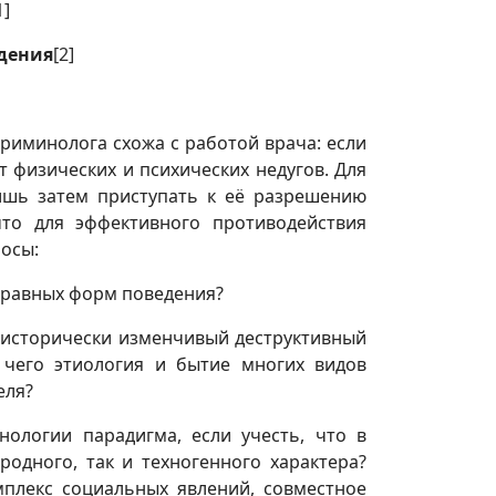
1]
дения
[2]
криминолога схожа с работой врача: если
 физических и психических недугов. Для
ишь затем приступать к её разрешению
что для эффективного противодействия
осы:
правных форм поведения?
и исторически изменчивый деструктивный
 чего этиология и бытие многих видов
еля?
ологии парадигма, если учесть, что в
одного, так и техногенного характера?
мплекс социальных явлений, совместное