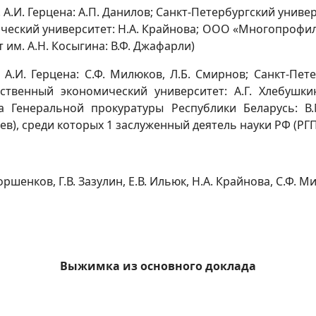
 А.И. Герцена: А.П. Данилов; Санкт-Петербургский универ
еский университет: Н.А. Крайнова; ООО «Многопрофиль
им. А.Н. Косыгина: В.Ф. Джафарли)
А.И. Герцена: С.Ф. Милюков, Л.Б. Смирнов; Санкт-Пет
рственный экономический университет: А.Г. Хлебушк
а Генеральной прокуратуры Республики Беларусь: В.
дев), среди которых 1 заслуженный деятель науки РФ (РГПУ
ршенков, Г.В. Зазулин, Е.В. Ильюк, Н.А. Крайнова, С.Ф. М
Выжимка из основного доклада