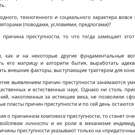
ть.
дного, техногенного и социального характера вовсе 
яторами (поводами, условиями, предлогами)?
 причина преступности, то что тогда замещает это
, как и на некоторые другие фундаментальные во
ть его матрицу и алгоритм бытия, выработать адек
ть внешние факторы, выступающие триггером для конк
етие выявлением причин преступности занимаются ум
щественных и естественных наук. Однако ни столь при
ий, накопленных за истекшие века, не позволили сф
е пласты причин преступности и по сей день остаются
я о причинном комплексе преступности, то станет очев
свойствам
личности
и их роли в механизме индивиду
ичины преступности указывают только на «придаточны