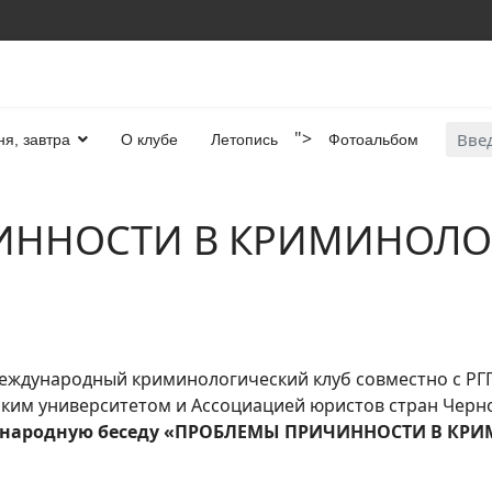
Искат
">
ня, завтра
О клубе
Летопись
Фотоальбом
ИННОСТИ В КРИМИНОЛ
еждународный криминологический клуб совместно с РГПУ
ким университетом и Ассоциацией юристов стран Черн
народную
беседу
«
ПРОБЛЕМЫ ПРИЧИННОСТИ В КР