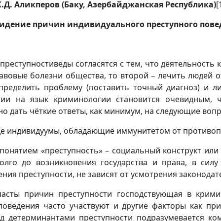
Х.Д. Аликперов (Баку, Азербайджанская Республика)
[
видение причин индивидуального преступного пове
преступностиведы согласятся с тем, что деятельность 
вовые болезни общества, то второй – лечить людей от
пределить проблему (поставить точный диагноз) и л
рии на язык криминологии становится очевидным, 
о дать чёткие ответы, как минимум, на следующие вопр
еде индивидуумы, обладающие иммунитетом от противо
 понятием «преступность» – социальный конструкт ил
олго до возникновения государства и права, в силу
ния преступности, не зависят от усмотрения законодат
асты причин преступности господствующая в кримин
оведения часто участвуют и другие факторы как прир
д детерминантами преступности подразумевается ко