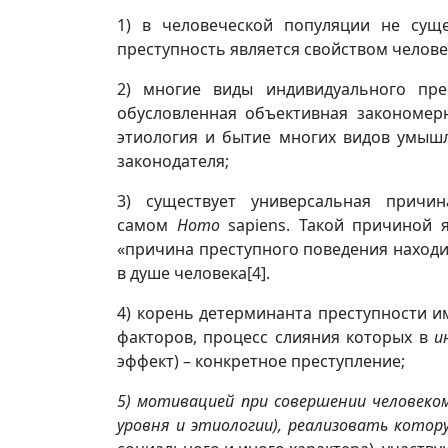
1) в человеческой популяции не сущ
преступность является свойством челове
2) многие виды индивидуального пре
обусловленная объективная закономерн
этиология и бытие многих видов умышл
законодателя;
3) существует универсальная причи
самом
H
omo
sapiens. Такой причиной я
«причина преступного поведения находитс
в душе человека
[4]
.
4) корень детерминанта преступности и
факторов, процесс слияния которых в
и
эффект) – конкретное преступление;
5) мотивацией при совершении человеко
уровня и этиологии), реализовать котор