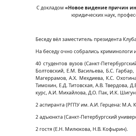
С докладом
«
Новое видение причин ин
юридических наук, профес
Беседу вёл заместитель президента Клуба
На беседу очно собрались криминологи из
40 студентов вузов (Санкт-Петербургский
Болтовский, Е.М. Васильева, Б.С. Гарбар, 
Магеррамов, А.Х. Мехдиева, К.С. Охотина,
Тимохин, Е.Д. Титовская, А.В. Твердова, Д
курс, А.И. Михайлова, Д.О. Пак, И.К. Шигун
2 аспиранта (РГПУ им. А.И. Герцена: М.А
2 адъюнкта (Санкт-Петербургский универси
2 гостя (Е.Н. Милюкова, Н.В. Кофырин).