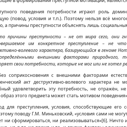
вующие в формировании преступной мотивации, являютс
тупного поведения потребности играют роль домин
щую (повод, условия и т.п.). Поэтому нельзя всё мног
ю, а причины преступности объяснять лишь социальны
что
причины преступности –
не от мира сего, они гн
совершаемое им конкретное преступление –
не что
ктивно-волевого характера, базирующийся в геноме
H
o
определёнными внешними факторами природного, тех
ряет свои потребности, которые не мог или не хотел ре
ез соприкосновения с внешними факторами естеств
енческий акт деструктивно-волевого характера не м
бный удовлетворить эту потребность, не отражён, не
и образ этого предмета может стать мотивом поведения
од для преступления, условия, способствующие его 
 этому поводу Г.М. Миньковский, «условия сами не могу
т ни сформироваться, ни реализовываться»
[6]
. Ничто 