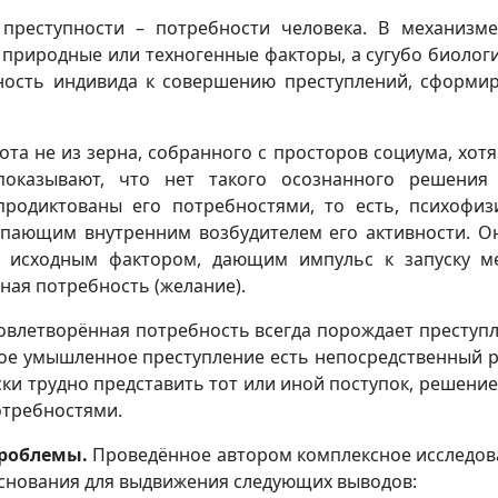
преступности – потребности человека. В механизме
риродные или техногенные факторы, а сугубо биологич
ность индивида к совершению преступлений, сформир
та не из зерна, собранного с просторов социума, хот
показывают, что нет такого осознанного решения 
продиктованы его потребностями, то есть, психофи
пающим внутренним возбудителем его активности. О
у исходным фактором, дающим импульс к запуску м
ная потребность (желание).
овлетворённая потребность всегда порождает преступлен
ное умышленное преступление есть непосредственный р
ки трудно представить тот или иной поступок, решение
отребностями.
проблемы
.
Проведённое автором комплексное исследова
основания для выдвижения следующих выводов: