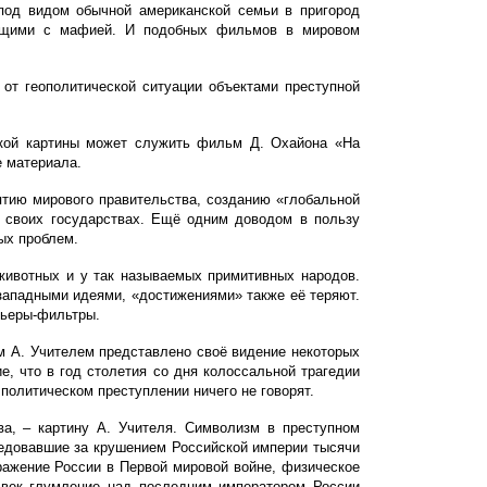
под видом обычной американской семьи в пригород
ющими с мафией. И подобных фильмов в мировом
от геополитической ситуации объектами преступной
акой картины может
служить
фильм Д. Охайона «На
 материала.
тию мирового правительства, созданию «глобальной
 в своих государствах. Ещё одним доводом в пользу
ых проблем.
животных и у так называемых примитивных народов.
 западными идеями, «достижениями» также её теряют.
рьеры-фильтры.
м А. Учителем представлено своё видение некоторых
 что в год столетия со дня колоссальной трагедии
политическом преступлении ничего не говорят.
а, – картину А. Учителя. Символизм в преступном
ледовавшие за крушением Российской империи тысячи
оражение России в Первой мировой войне, физическое
я век глумление над последним императором России