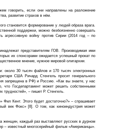
жем говорить, если они направлены на разложение
а, развитие страхов в нём.
ого становится формирование у людей образа врага.
ственной поддержки, можно безбоязненно совершать
ть агрессивную войну против Сирии (2014 год – по
принадлежат представителям ГОВ. Производимая ими
оторых их спонсорами ожидается успешный прокат по
щественное мнение, нужное мировой олигархии.
и: около 30 тысяч файлов и 170 тысяч электронных
кретаря США Ричард Стенгель просит генерального
я запрещена в РФ) и Россию. «Как вы знаете, у нас
о, что Госдепартамент может решить собственными
их трудностей»,
–
пишет Р. Стенгель.
» Фил Кент. Этого будет достаточно?»
–
спрашивает
ый век Фокс» [8]. О том, как киноиндустрия может
а женщин, каждый раз выставляют русских в дурном
ер –
известный многосерийный фильм «Американцы».