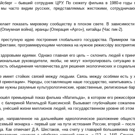
йсберг – бывший сотрудник ЦРУ. По сюжету фильма в 1980-е годы 
мы часто видим русских, представляемых
жестокими, сотруднича
елает показать мировому сообществу в плохом свете. В зависимости 
(Опиумная война), иранцы (Операция «Арго»), китайцы (Час пик-2).
 преступную идею построения глобального государства. Примером т
ффектами, программирующими человека на нужное режиссёру восприятие
 здоровыми идеями. Однако главная его цель
–
склонить людей к приня
циональные руководители, якобы, не могут контролировать ситуацию
ость объединения человечества для решения экологических и социальн
 имеет стойких связей между людьми. Связь между особями есть у 
ой ориентации». Народы, составляющие наше государство, напитываясь
ам нужны разумные культурологические, нравственные, религиозные ба
прошёл премьерный показ фильма «Матильда», в котором его режиссёро
я
c
балериной Матильдой Кшесинской. Вызывает глубочайшее сожаление,
а, унёсшей жизни миллионов людей, на государственном уровне об этом 
е, направленное на дальнейшее идеологическое разложение обществ
 семьёй монарха – первый шаг на пути истязания России, второй – пос
да. Как отмечает Д.А. Шестаков, «на счету у главарей большевизма п
злодеяния, начиная с убийства царской семьи…» [12, с. 144]. Спуст