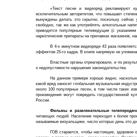
«Текст песни и видеоряд рекламируют ку
исключительным авторитетом, что повышает степень
вынуждены делать это скрытно, поскольку сейчас 
свободно, так же как употреблять алкогольные нап
приводятся популярные телеведущие (с указанием 
наркотические препараты на прилавках магазинов, н
В 4-х минутном видеоряде 43 раза появляетс
эффектом 25-го кадра. В клипе напрямую не упомина
Властные органы отреагировали, и по резул
о недопустимости нарушения законодательства.
На данном примере хорошо видно, наскольк
какой вред наносит глобальная музыкальная индустр
около 100 популярных песен, в том числе таких изв
произведения могут повредить государственной ку
России.
Фильмы и развлекательные телепередачи
читающих людей. Население переходит к более про
называемые визуальщики, число которых день ото дн
ГОВ старается, чтобы настоящее, здоровое 