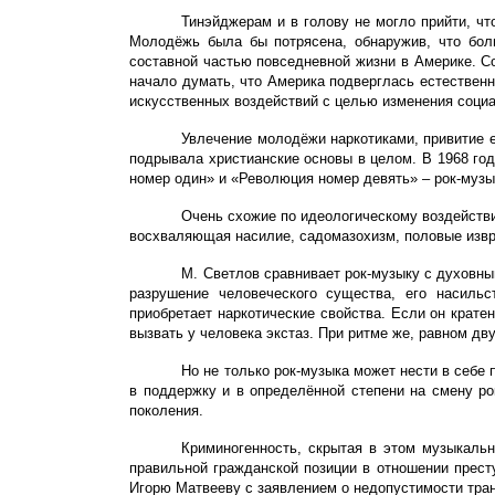
Тинэйджерам и в голову не могло прийти, ч
Молодёжь была бы потрясена, обнаружив, что боль
составной частью повседневной жизни в Америке. С
начало думать, что Америка подверглась естественн
искусственных воздействий с целью изменения социа
Увлечение молодёжи наркотиками, привитие е
подрывала христианские основы в целом. В 1968 го
номер один» и «Революция номер девять» – рок-музы
Очень схожие по идеологическому воздействи
восхваляющая насилие, садомазохизм, половые извр
М. Светлов сравнивает рок-музыку с духовны
разрушение человеческого существа, его насильс
приобретает наркотические свойства. Если он крате
вызвать у человека экстаз. При ритме же, равном дв
Но не только рок-музыка может нести в себ
в поддержку и в определённой степени на смену р
поколения.
Криминогенность, скрытая в этом музыкаль
правильной гражданской позиции в отношении прест
Игорю Матвееву с заявлением о недопустимости тр