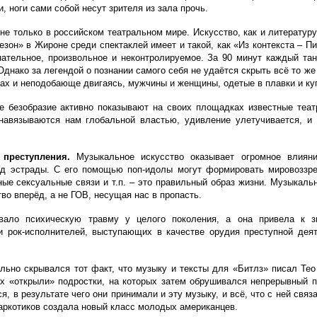
 ноги сами собой несут зрителя из зала прочь.
 только в российском театральном мире. Искусство, как и литературу
он» в Жироне среди спектаклей имеет и такой, как
«Из контекста – П
тельное, произвольное и неконтролируемое. За 90 минут каждый тан
Однако за легендой о познании самого себя не удаётся скрыть всё то ж
озах и неподобающе двигаясь, мужчины и женщины, одетые в плавки и ку
е безобразие активно показывают на своих площадках известные теат
навязываются нам глобальной властью, удивление улетучивается, и 
преступления.
Музыкальное искусство оказывает огромное влиян
зд эстрады. С его помощью поп-идолы могут формировать мировоззр
ные сексуальные связи и т.п. – это правильный образ жизни. Музыкаль
во вперёд, а не ГОВ, несущая нас в пропасть.
звало психическую травму у целого поколения, а она привела к з
 рок-исполнителей, выступающих в качестве орудия преступной деят
ельно скрывался тот факт, что музыку и тексты для «Битлз» писал Тео
х «открыли» подростки, на которых затем обрушивался непрерывный по
я, в результате чего они принимали и эту музыку, и всё, что с ней свя
аркотиков создала новый класс молодых американцев.