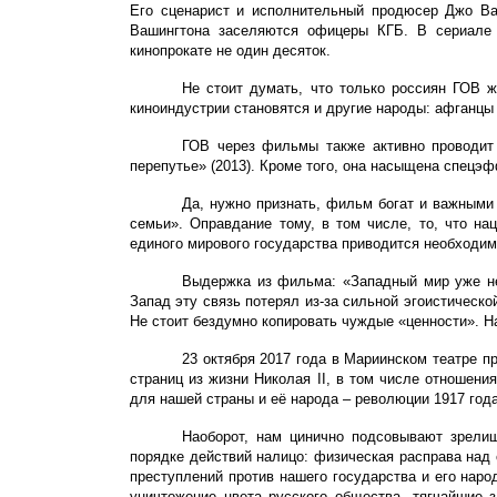
Его сценарист и исполнительный продюсер Джо Ва
Вашингтона заселяются офицеры КГБ.
В сериале 
кинопрокате не один десяток.
Не стоит думать, что только россиян ГОВ ж
киноиндустрии становятся и другие народы: афганцы 
ГОВ через фильмы также активно проводит
перепутье» (2013)
. Кроме того, она насыщена спецэ
Да, нужно признать, фильм богат и важными
семьи». Оправдание тому, в том числе, то, что на
единого мирового государства приводится необходим
Выдержка из фильма: «Западный мир уже не
Запад эту связь потерял из-за сильной эгоистическ
Не стоит бездумно копировать чуждые «ценности». Н
23 октября 2017 года в Мариинском театре 
страниц из жизни Николая
II
, в том числе отношени
для нашей страны и её народа – революции 1917 год
Наоборот, нам цинично подсовывают зрелищ
порядке действий налицо: физическая расправа над
преступлений против нашего государства и его наро
уничтожение цвета русского общества, тягчайшие 