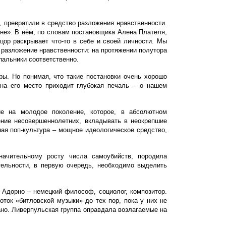
, превратили в средство разложения нравственности.
ине». В нём, по словам постановщика Алена Плателя,
цор раскрывает что-то в себе и своей личности. Мы
е разложение нравственности: на протяжении полутора
пальники соответственно.
ры. Но понимая, что такие постановки очень хорошо
на его место приходит глубокая печаль – о нашем
ие на молодое поколение, которое, в абсолютном
ение несовершеннолетних, вкладывать в неокрепшие
ная поп-культура – мощное идеологическое средство,
начительному росту числа самоубийств, породила
ельности, в первую очередь, необходимо выделить
 Адорно – немецкий философ, социолог, композитор.
ток «битловской музыки» до тех пор, пока у них не
зано. Ливерпульская группа оправдала возлагаемые на