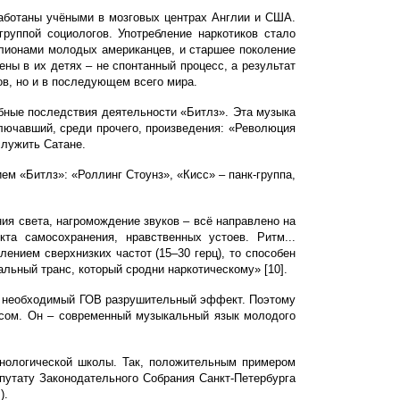
работаны учёными в мозговых центрах Англии и США.
руппой социологов. Употребление наркотиков стало
ллионами молодых американцев, и старшее поколение
ны в их детях – не спонтанный процесс, а результат
ов, но и в последующем всего мира.
убные последствия деятельности «Битлз». Эта музыка
лючавший, среди прочего, произведения: «Революция
служить Сатане.
м «Битлз»: «Роллинг Стоунз», «Кисс» – панк-группа,
ия света, нагромождение звуков – всё направлено на
та самосохранения, нравственных устоев. Ритм...
ением сверхнизких частот (15–30 герц), то способен
альный транс, который сродни наркотическому» [10].
ет необходимый ГОВ разрушительный эффект. Поэтому
осом. Он – современный музыкальный язык молодого
инологической школы. Так, положительным примером
путату Законодательного Собрания Санкт-Петербурга
).