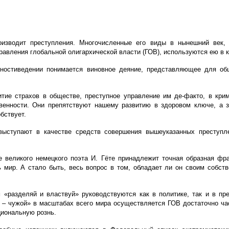
изводит преступления. Многочисленные его виды в нынешний век,
равления глобальной олигархической власти (ГОВ), используются ею в 
ностиведении понимается виновное деяние,
представляющее для общ
витие страхов в обществе, преступное управление им де-факто, в кр
венности. Они препятствуют нашему развитию в здоровом ключе, а з
бствует.
выступают в качестве средств совершения вышеуказанных преступл
 великого немецкого поэта И. Гёте принадлежит точная образная фра
 мир. А стало быть, весь вопрос в том, обладает ли он своим собс
 «разделяй и властвуй» руководствуются как в политике, так и в пр
– чужой» в масштабах всего мира осуществляется ГОВ достаточно ча
циональную рознь.