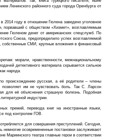
материалов. Так, книга турецкого писателя, ныне
ием Ленинского районного суда города Оренбурга от
в 2014 году в отношении Гюлена заведено уголовное
н, порвавший с обществом «Хизмет», возглавляемым
чение Гюленом денег от американских спецслужб. По
етского Союза, предопределило успех возглавляемой
я, собственные СМИ, крупные вложения в финансовый
крепам: морали, нравственности, межнациональному
подачей детективного материала скрывается сильное
как народа.
 по происхождению русская, а её родители – члены
позволяет им не чувствовать боль. Так С. Ларсон
гая для её объяснения страшную болезнь. Подобная
 литературной индустрии.
ных премий, перевода книг на иностранные языки,
се под контролем ГОВ.
потребляется для совершения преступлений
. Сегодня,
чень немногие осовремененные постановки заслуживают
ене Мариинского театра главные герои в соответствии