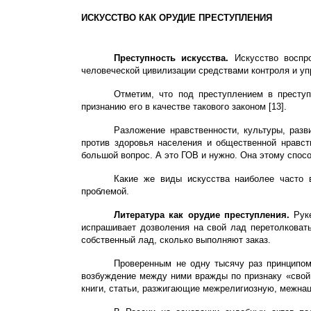
ИСКУССТВО КАК ОРУДИЕ
ПРЕСТУПЛЕНИЯ
Преступность искусства.
Искусство воспро
человеческой цивилизации средствами контроля и уп
Отметим, что под преступлением в преступ
признанию его в качестве такового законом [13].
Разложение нравственности, культуры, раз
против здоровья населения и общественной нравст
большой вопрос. А это ГОВ и нужно. Она этому спосо
Какие же виды искусства наиболее часто 
проблемой.
Литература как орудие преступления.
Руке
испрашивает дозволения на свой лад перетолковать
собственный лад, сколько выполняют заказ.
Проверенным не одну тысячу раз принципом
возбуждение между ними вражды по признаку «свой 
книги, статьи, разжигающие межрелигиозную, межна