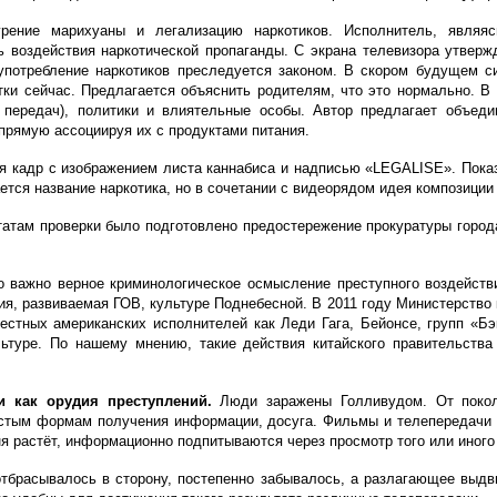
рение марихуаны и легализацию наркотиков. Исполнитель, являя
 воздействия наркотической пропаганды. С экрана телевизора утвержд
употребление наркотиков преследуется законом. В скором будущем с
итки сейчас. Предлагается объяснить родителям, что это нормально. В
передач), политики и влиятельные особы. Автор предлагает объеди
апрямую ассоциируя их с продуктами питания.
я кадр с изображением листа каннабиса и надписью «LEGALISE». Показ 
ется название наркотика, но в сочетании с видеорядом идея композиции
ьтатам проверки было подготовлено предостережение прокуратуры город
о важно верное криминологическое осмысление преступного воздейств
ия, развиваемая ГОВ, культуре Поднебесной. В 2011 году Министерство 
естных американских исполнителей как Леди Гага, Бейонсе, групп «Бэ
льтуре.
По нашему мнению, такие действия китайского правительств
 как орудия преступлений.
Люди заражены Голливудом. От покол
стым формам получения информации, досуга. Фильмы и телепередачи 
я растёт, информационно подпитываются через просмотр того или иного
отбрасывалось в сторону, постепенно забывалось, а разлагающее выдв