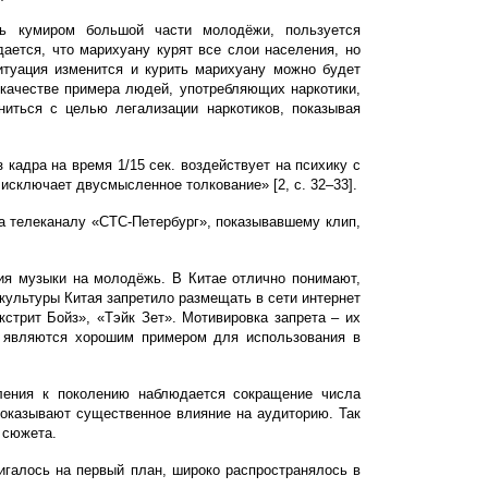
сь кумиром большой части молодёжи, пользуется
ается, что марихуану курят все слои населения, но
итуация изменится и курить марихуану можно будет
 качестве примера людей, употребляющих наркотики,
ниться с целью легализации наркотиков, показывая
кадра на время 1/15 сек. воздействует на психику с
 исключает двусмысленное толкование» [2,
с. 32–33
].
а телеканалу «СТС-Петербург», показывавшему клип,
ия музыки на молодёжь. В Китае отлично понимают,
культуры Китая запретило размещать в сети интернет
кстрит Бойз», «Тэйк Зет». Мотивировка запрета – их
а являются хорошим примером для использования в
ения к поколению наблюдается сокращение числа
оказывают существенное влияние на аудиторию. Так
 сюжета.
игалось на первый план, широко распространялось в