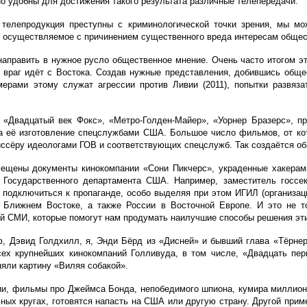
о удобны для достижения такого результата различные телепередачи.
телепродукция преступны с криминологической точки зрения, мы мо
осуществляемое с причинением существенного вреда интересам обществ
направить в нужное русло общественное мнение. Очень часто итогом эт
 враг идёт с Востока. Создав нужные представления, добившись обще
мерами этому служат агрессии против Ливии (2011), попытки развяза
к «Двадцатый век Фокс», «Метро-Голден-Майер», «Уорнер Бразерс», 
на её изготовление спецслужбами США. Большое число фильмов, от к
ссёру идеологами ГОВ и соответствующих спецслужб. Так создаётся об
мещены документы кинокомпании «Сони Пикчерс», украденные хакерам
Государственного департамента США. Например, заместитель госсе
 подключиться к пропаганде, особо выделяя при этом ИГИЛ (организаци
 Ближнем Востоке, а также России в Восточной Европе. И это не т
ей СМИ, которые помогут нам продумать наилучшие способы решения эт
, Дэвид Голдхилл, я, Энди Бёрд из «Дисней» и бывший глава «Тёрнер
ех крупнейших кинокомпаний Голливуда, в том числе, «Двадцать перв
няли картину «Виляя собакой».
ии, фильмы про Джеймса Бонда, непобедимого шпиона, кумира миллион
ьных кругах, готовятся напасть на США или другую страну. Другой прим