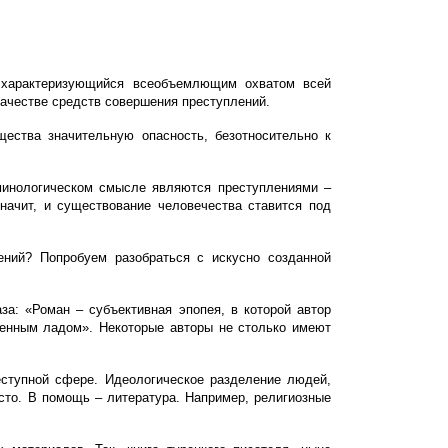
 характеризующийся всеобъемлющим охватом всей
качестве средств совершения преступлений.
ества значительную опасность, безотноси­тельно к
иминологическом смысле являются преступлениями –
начит, и существование человечества ставится под
ений? Попробуем разобраться с искусно созданной
за: «Роман – субъективная эпопея, в которой автор
твенным ладом». Некоторые авторы не столько имеют
еступной сфере. Идеологическое разделение людей,
сто. В помощь – литература. Например, религиозные