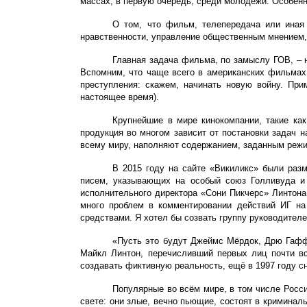
массах, в первую очередь, среди молодёжи. Особенн
О том, что фильм, телепередача или иная 
нравственности, у
правление общественным мнением, 
Главная задача фильма, по замыслу ГОВ, – 
Вспомним, что чаще всего в американских фильмах
преступления: скажем, начинать новую войну. При
настоящее время).
Крупнейшие в мире кинокомпании, такие ка
продукция во многом зависит от постановки задач 
всему миру, наполняют содержанием, заданным режи
В 2015 году на сайте «Викиликс» были раз
писем, указывающих на особый союз Голливуда и 
исполнительного директора «Сони Пикчерс» Линтона
много проблем в комментировании действий ИГ на
средствами. Я хотел бы созвать группу руководител
«Пусть это будут Джеймс Мёрдок, Дрю Гафф
Майкл Линтон, перечисливший первых лиц почти вс
создавать фиктивную реальность, ещё в 1997 году с
Популярные во всём мире, в том числе Росс
свете: они злые, вечно пьющие, состоят в криминал