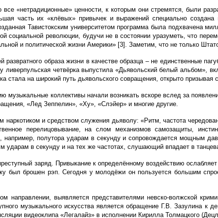
то все «нетрадиционные» ценности, к которым они стремятся, были раз
шая часть их «клёвых» привычек и выражений специально создана г
озданная Тавистокским университетом программа была подхвачена ми
ой социальной революции, будучи не в состоянии уразуметь, что переме
льной и политической жизни Америки» [3]. Заметим, что не только Штат
й развратного образа жизни в качестве образца – не единственные паг
ду ливерпульская четвёрка выпустила «Дьявольский белый альбом», вк
ка стала на широкий путь дьявольского совращения, открыто призывая 
ю музыкальные коллективы начали возникать вскоре вслед за появление
ащения, «Лед Зеппелин», «Ху», «Слэйер» и многие другие.
м наркотиком и средством служения дьяволу: «Ритм, частота чередован
твенное перелицовывание, на слом механизмов самозащиты, инстинк
н, например, полутора ударам в секунду и сопровождается мощным давл
ум ударам в секунду и на тех же частотах, слушающий впадает в танцев
е преступный заряд. Привыкание к определённому воздействию ослабля
оку был брошен рэп. Сегодня у молодёжи он пользуется большим спр
ном направлении, выявляется представителями невско-волжской крим
упного музыкального искусства является обращение Г.В. Зазулина
к де
ансляции
видеоклипа «Легалайз» в исполнении Кирилла Толмацкого (Децл