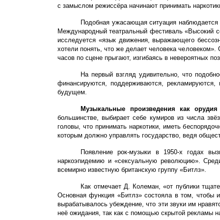
с замыслом режиссёра начинают принимать наркотики,
Подобная ужасающая ситуация наблюдается не
Международный театральный фестиваль «Высокий сез
исследуется «язык движения, выражающего бессозна
хотели понять, что же делает человека человеком». 
часов по сцене прыгают, изгибаясь в невероятных п
На первый взгляд удивительно, что подобно
финансируются, поддерживаются, рекламируются, 
будущем.
Музыкальные произведения как орудия 
большинстве, выбирает себе кумиров из числа звё
головы, что принимать наркотики, иметь беспорядоч
которым должно управлять государство, ведя общест
Появление рок-музыки в 1950-х годах вы
наркоэпидемию и «сексуальную революцию». Среди
всемирно известную британскую группу «Битлз».
Как отмечает Д. Колеман, «от публики тщат
Основная функция «Битлз» состояла в том, чтобы и
вырабатывалось убеждение, что эти звуки им нравятс
неё ожидания, так как с помощью скрытой рекламы н