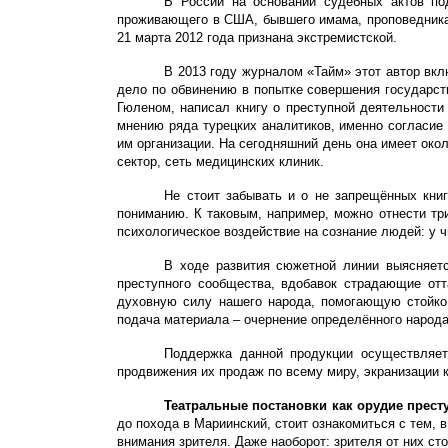
В России на основании судебных актов под
проживающего в США, бывшего имама, проповедника 
21 марта 2012 года признана экстремистской.
В 2013 году журналом «Тайм» этот автор вк
дело по обвинению в попытке совершения государств
Гюленом, написал книгу о преступной деятельности
мнению ряда турецких аналитиков, именно согласие
им организации. На сегодняшний день
она
имеет око
сектор, сеть медицинских клиник.
Не стоит забывать и о не запрещённых кни
пониманию. К таковым, например, можно отнести тр
психологическое воздействие на сознание людей: у ч
В ходе развития сюжетной линии выясняетс
преступного сообщества, вдобавок страдающие от
духовную силу нашего народа, помогающую стойко 
подача материала – очернение определённого народа,
Поддержка данной продукции осуществляет
продвижения их продаж по всему миру, экранизации 
Театральные постановки как орудие прест
до похода в Мариинский, стоит ознакомиться с тем, 
внимания зрителя. Даже наоборот: зрителя от них ст