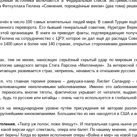
обные источники включаются в Федеральный список экстремистских 
Фетхуллаха Гюлена «Сомнения, порождённые веком» (два тома) решен
лючён в число 100 самых влиятельных людей мира. В самой Турции ещё 
енного переворота. Его б
ывший генеральный советник, Нуретдин Вере
 этой организации. В книге он приводит факты, подтверждающие полу
 Гюлена на сотрудничество с ЦРУ, которое он дал ещё до распада Сов
ло 1400 школ в более чем 140 странах, открытых сторонниками движени
гах, тем не менее, наносящих серьёзный скрытый удар по мировым с
илогию шведского автора Стига Ларсона «Миллениум». За интересной 
итающих развивается страх, неприязнь, ненависть в отношении русских 
я, что главная героиня романа – девушка-хакер Лисбет Саландер –
талкивающими неизлечимыми заболеваниями. Именно это заболевание 
переносить многие тяготы, фактически укрывает от читателя, выдви
 будь то русские или китайцы – очень часто используется в глобальной
ся на международном уровне путём присуждения её авторам различ
крупнейшими кинокомпаниями. Большинство из них находятся в США и в
упления.
«Театр уж полон; ложи блещут».
И театральная сцена нынче у
в какой версии идут спектакль, опера или балет. По нашему мнению, о
оит беречь! Когда во время исполнения оперы «Война и мир» на новой сц