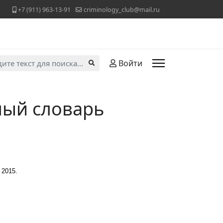
+7 (911) 963-13-91
criminology_club@mail.ru
ь...
Войти
ный словарь
. 2015.