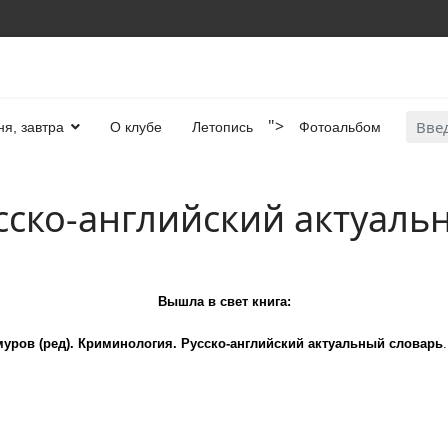
Искат
">
ня, завтра
О клубе
Летопись
Фотоальбом
сско-английский актуаль
Вышла в свет книга:
муров (ред).
Криминология. Русско-английский актуальный словарь