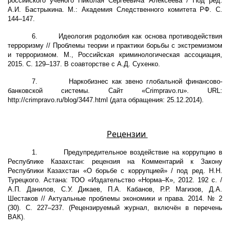
российского учёного Николая Сергеевича Алексеева / Под ред.
А.И. Бастрыкина. М.: Академия Следственного комитета РФ. С.
144–147.
6.
Идеология родолюбия как основа противодействия
терроризму // Проблемы теории и практики борьбы с экстремизмом
и терроризмом. М., Российская криминологическая ассоциация,
2015. С. 129–137. В соавторстве с А.Д. Сухенко.
7.
Наркобизнес как звено глобальной финансово-
банковской системы. Сайт «
Crimpravo
.
ru
».
URL
:
http://crimpravo.ru/blog/3447.html (дата обращения: 25.12.2014).
Рецензии
1.
Предупредительное воздействие на коррупцию в
Республике Казахстан: рецензия на Комментарий к Закону
Республики Казахстан «О борьбе с коррупцией» / под ред. Н.Н.
Турецкого. Астана: ТОО «Издательство «Норма–К», 2012. 192 с. /
А.П. Данилов, С.У. Дикаев, П.А. Кабанов, Р.Р. Магизов, Д.А.
Шестаков // Актуальные проблемы экономики и права. 2014. № 2
(30). С. 227–237. (Рецензируемый журнал, включён в перечень
ВАК).