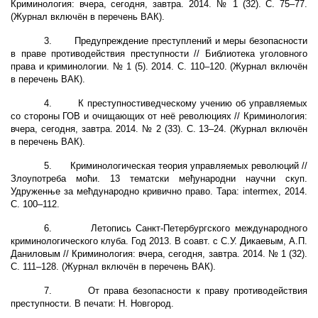
Криминология: вчера, сегодня, завтра. 2014. № 1 (32). С. 75–77.
(Журнал включён в перечень ВАК).
3.
Предупреждение преступлений и меры безопасности
в праве противодействия преступности // Библиотека уголовного
права и криминологии. № 1 (5). 2014. С. 110–120. (Журнал включён
в перечень ВАК).
4.
К преступностиведческому учению об управляемых
со стороны ГОВ и очищающих от неё революциях // Криминология:
вчера, сегодня, завтра. 2014. № 2 (33). С. 13–24. (Журнал включён
в перечень ВАК).
5.
Криминологическая теория управляемых революций //
Злоупотреба моћи. 13 тематски
међународни
научни скуп.
Удруженње за мећдународно кривично право. Тара:
intermex
, 2014.
C
. 100–112.
6.
Летопись Санкт-Петербургского международного
криминологического клуба. Год 2013. В соавт. с С.У. Дикаевым, А.П.
Даниловым // Криминология: вчера, сегодня, завтра. 2014. № 1 (32).
С. 111–128. (Журнал включён в перечень ВАК).
7.
От права безопасности к праву противодействия
преступности. В печати: Н. Новгород.