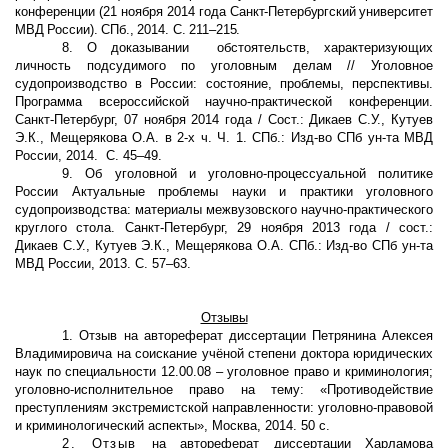
конференции (21 ноября 2014 года
Санкт-Петербургский университет
МВД России). СПб., 2014. С. 211
–
215.
8. О доказывании обстоятельств, характеризующих
личность подсудимого по уголовным делам // Уголовное
судопроизводство в России: состояние, проблемы, перспективы.
Программа всероссийской научно-практической конференции.
Санкт-Петербург, 07 ноября 2014 года / Сост.: Дикаев С.У., Кутуев
Э.К., Мещерякова О.А. в 2-х ч. Ч. 1. СПб.: Изд-во СПб ун-та МВД
России, 2014. С. 45–49.
9. Об уголовной и уголовно-процессуальной политике
России Актуальные проблемы науки и практики уголовного
судопроизводства: материалы межвузовского научно-практического
круглого стола. Санкт-Петербург, 29 ноября 2013 года / сост.:
Дикаев С.У., Кутуев Э.К., Мещерякова О.А. СПб.: Изд-во СПб ун-та
МВД России, 2013. С. 57–63.
Отзывы
1. Отзыв на автореферат диссертации Петрянина Алексея
Владимировича на соискание учёной степени доктора юридических
наук по специальности 12.00.08 – уголовное право и криминология;
уголовно-исполнительное право на тему: «Противодействие
преступлениям экстремистской направленности: уголовно-правовой
и криминологический аспекты», Москва, 2014. 50 с.
2. Отзыв
на автореферат диссертации Харламова