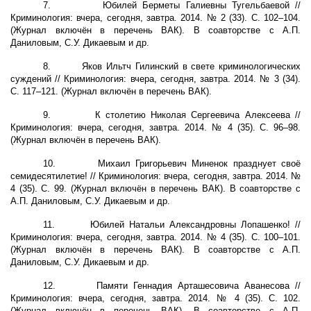
7.
Юбилей Берметы Галиевны Тугельбаевой //
Криминология: вчера, сегодня, завтра. 2014. № 2 (33). С. 102–104.
(Журнал включён в перечень ВАК). В соавторстве с А.П.
Даниловым, С.У. Дикаевым и др.
8.
Яков Ильтч Гилинский в свете криминологических
суждений // Криминология: вчера, сегодня, завтра. 2014. № 3 (34).
С. 117–121. (Журнал включён в перечень ВАК).
9.
К столетию Николая Сергеевича Алексеева //
Криминология: вчера, сегодня, завтра. 2014. № 4 (35). С. 96–98.
(Журнал включён в перечень ВАК).
10.
Михаил Григорьевич Миненок празднует своё
семидесятилетие! // Криминология: вчера, сегодня, завтра. 2014. №
4 (35). С. 99. (Журнал включён в перечень ВАК). В соавторстве с
А.П. Даниловым, С.У. Дикаевым и др.
11.
Юбилей Натальи Александровны Лопашенко! //
Криминология: вчера, сегодня, завтра. 2014. № 4 (35). С. 100–101.
(Журнал включён в перечень ВАК). В соавторстве с А.П.
Даниловым, С.У. Дикаевым и др.
12.
Памяти Геннадия Арташесовича Аванесова //
Криминология: вчера, сегодня, завтра. 2014. № 4 (35). С. 102.
(Журнал включён в перечень ВАК). В соавторстве с А.П.