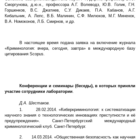
Сморгунова, д.ю.н., профессора А.Г. Волеводз, Ю.В. Голик, Г.Н.
Горшенков, В.С. Джатиев, С.У. Дикаев, П.А. Кабанов, А.Г.
Кибальник, А. Лепс, В.Б. Малинин, С.Ф. Милюков, М.Г. Миненок,
В.А. Номоконов, Л.Б. Смирнов, и др.
В настоящее время подана заявка на включение журнала
«Криминология: вчера, сегодня, завтра» в международную базу
цитирования
Scopus
.
Конференции и семинары (беседы), в которых приняли
участие сотрудники лаборатории
.
Д.А. Шестаков.
1.
28.02.2014. «Киберкриминология: к систематизации
научного знания о технологических инновациях преступности и её
предупреждения». Санкт-Петербургский международный
криминологический клуб. Санкт-Петербург.
2.
14.03.2014. «Общественная безопасность как научная