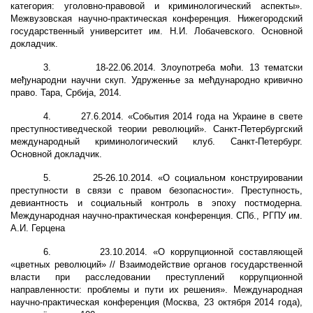
категория: уголовно-правовой и криминологический аспекты».
Межвузовская научно-практическая конференция. Нижегородский
государственный университет им. Н.И. Лобачевского. Основной
докладчик.
3.
18-22.06.2014. Злоупотреба моћи. 13 тематски
међународни научни скуп. Удруженње за мећдународно кривично
право. Тара, Србија, 2014.
4.
27.6.2014. «События 2014 года на Украине в свете
преступностиведческой теории революций». Санкт-Петербургский
международный криминологический клуб. Санкт-Петербург.
Основной докладчик.
5.
25-26.10.2014. «О социальном конструировании
преступности в связи с правом безопасности». Преступность,
девиантность и социальный контроль в эпоху постмодерна.
Международная научно-практическая конференция. СПб., РГПУ им.
А.И. Герцена
6.
23.10.2014. «О коррупционной составляющей
«цветных революций» // Взаимодействие органов государственной
власти при расследовании преступлений коррупционной
направленности: проблемы и пути их решения». Международная
научно-практическая конференция (Москва, 23 октября 2014 года),