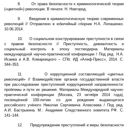
8.
От права безопасности к криминологической теории
(«цветной») революции. В печати: Н. Новгород.
9.
Введение в криминологическую теорию современных
революций // Отправлено в юбилейный сборник Н.А. Лопашенко.
10.06.2014.
10.
О социальном конструировании преступности в связи
с правом безопасности // Преступность, девиантность и
социальный контроль в эпоху постмодерна. Материалы
международной научно-практической конференции / Под ред. Н.А.
Исаева и А.В. Комарницкого – СПб: ИД «Алеф-Пресс», 2014. С.
344–353.
11.
О коррупционной составляющей «цветных
революций» // Взаимодействие органов государственной власти
при расследовании преступлений коррупционной направленности:
проблемы и пути их решения. Материалы Международной научно-
практической конференции (Москва, 23 октября 2014 года),
посвящённой 100-летию со дня рождения выдающегося
российского учёного Николая Сергеевича Алексеева / Под ред.
А.И. Бастрыкина. М.: Академия Следственного комитета РФ. С.
141–144.
12.
Предупреждение преступлений и меры безопасности