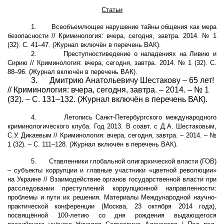
Статьи
1.
Всеобъемлющее нарушение тайны общения как мера
безопасности
// Криминология: вчера, сегодня, завтра. 2014. № 1
(32). С. 41–47.
(Журнал включён в перечень ВАК).
2.
Преступностиведение о нападениях на Ливию и
Сирию // Криминология: вчера, сегодня, завтра. 2014. № 1 (32). С.
88–96. (Журнал включён в перечень ВАК).
3.
Дмитрию Анатольевичу Шестакову – 65 лет!
// Криминология: вчера, сегодня, завтра. – 2014. – № 1
(32). – С. 131–132. (Журнал включён в перечень ВАК).
4.
Летопись Санкт-Петербургского международного
криминологического клуба. Год 2013. В соавт. с Д.А. Шестаковым,
С.У. Дикаевым // Криминология: вчера, сегодня, завтра. – 2014. – №
1 (32). – С. 111–128. (Журнал включён в перечень ВАК).
5.
Ставленники глобальной олигархической власти (ГОВ)
– субъекты коррупции и главные участники «цветной революции»
на Украине
// Взаимодействие органов государственной власти при
расследовании преступлений коррупционной направленности:
проблемы и пути их решения. Материалы Международной научно-
практической конференции (Москва, 23 октября 2014 года),
посвящённой 100-летию со дня рождения выдающегося