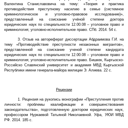
Валентина Станиславовича на тему: «Теория и практика
противодействия преступному насилию в семье (системное
криминологическое и уголовно-правовое исследование)»,
представленный на соискание
учёной
степени доктора
юридических наук по специальности 12.00.08 – уголовное право и
криминология; уголовно-исполнительное право. СПб. 2014. 54 с.
3.
Отзыв на автореферат диссертации Абдраимова Г.И. на
тему «
Противодействие преступности незаконных мигрантов
»,
представленной на соискание ученой степени кандидата
юридических наук по специальности 12.00.08 – уголовное право и
криминология; уголовно-исполнительное право
. Бишкек,
К
ыргызско
-
Р
оссийск
о С
лавянск
ий
университет и академи
я
МВД К
ыргызской
Р
еспублики имени генерала-майора милиции
Э.
А
лиева
. 22 с.
Рецензии
1. Рецензия на рукопись монографии «Преступления против
личности: проблемы квалификации и совершенствования
законодательства», подготовленную доктором юридических наук,
профессором Нуркаевой Татьяной Николаевной. Уфа, УЮИ МВД
РФ. 2014. 185 с.