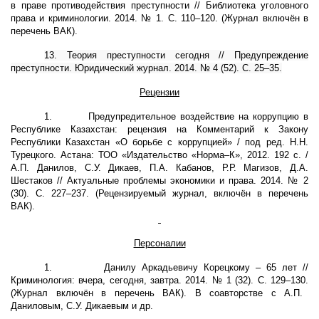
в праве противодействия преступности // Библиотека уголовного
права и криминологии. 2014. № 1. С. 110–120. (Журнал включён в
перечень ВАК).
13. Теория преступности сегодня // Предупреждение
преступности. Юридический журнал. 2014. № 4 (52). С. 25–35.
Рецензии
1.
Предупредительное воздействие на коррупцию в
Республике Казахстан: рецензия на Комментарий к Закону
Республики Казахстан «О борьбе с коррупцией» / под ред. Н.Н.
Турецкого. Астана: ТОО «Издательство «Норма–К», 2012. 192 с. /
А.П. Данилов, С.У. Дикаев, П.А. Кабанов, Р.Р. Магизов, Д.А.
Шестаков // Актуальные проблемы экономики и права. 2014. № 2
(30). С. 227–237. (Рецензируемый журнал, включён в перечень
ВАК).
Персоналии
1.
Данилу Аркадьевичу Корецкому – 65 лет //
Криминология: вчера, сегодня, завтра. 2014. № 1 (32). С. 129–130.
(Журнал включён в перечень ВАК). В соавторстве с А.П.
Даниловым, С.У. Дикаевым и др.