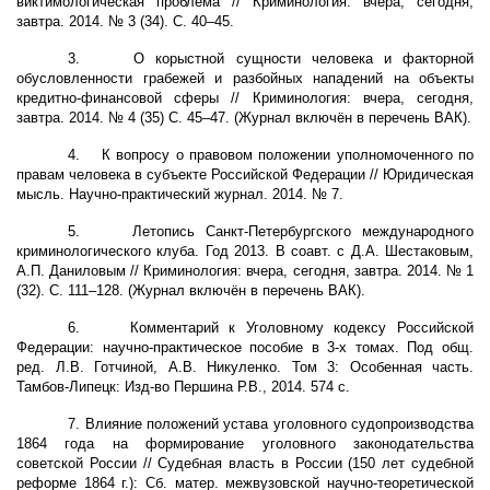
виктимологическая проблема // Криминология: вчера, сегодня,
завтра. 2014. № 3 (34). С. 40–45.
3.
О корыстной сущности человека и факторной
обусловленности грабежей и разбойных нападений на объекты
кредитно-финансовой сферы // Криминология: вчера, сегодня,
завтра. 2014. № 4 (35) С. 45–47. (Журнал включён в перечень ВАК).
4.
К вопросу о правовом положении уполномоченного по
правам человека в субъекте Российской Федерации // Юридическая
мысль. Научно-практический журнал. 2014. № 7.
5.
Летопись Санкт-Петербургского международного
криминологического клуба. Год 2013. В соавт. с Д.А. Шестаковым,
А.П. Даниловым // Криминология: вчера, сегодня, завтра. 2014. № 1
(32). С. 111–128. (Журнал включён в перечень ВАК).
6.
Комментарий к Уголовному кодексу Российской
Федерации: научно-практическое пособие в 3-х томах. Под общ.
ред. Л.В. Готчиной, А.В. Никуленко. Том 3: Особенная часть.
Тамбов-Липецк: Изд-во Першина Р.В., 2014. 574 с.
7. Влияние положений устава уголовного судопроизводства
1864 года на формирование уголовного законодательства
советской России // Судебная власть в России (150 лет судебной
реформе 1864 г.): Сб. матер. межвузовской научно-теоретической