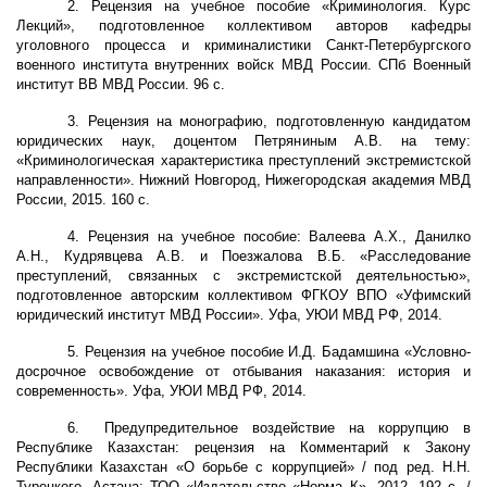
2. Рецензия на учебное пособие «Криминология. Курс
Лекций», подготовленное коллективом авторов кафедры
уголовного процесса и криминалистики Санкт-Петербургского
военного института внутренних войск МВД России.
СПб Военный
институт ВВ МВД России. 96 с.
3. Рецензия на монографию, подготовленную кандидатом
юридических наук, доцентом Петряниным А.В. на тему:
«Криминологическая характеристика преступлений экстремистской
направленности». Нижний Новгород, Нижегородская академия МВД
России, 2015. 160 с.
4. Рецензия на учебное пособие: Валеева А.Х., Данилко
А.Н., Кудрявцева А.В. и Поезжалова В.Б. «Расследование
преступлений, связанных с экстремистской деятельностью»,
подготовленное авторским коллективом ФГКОУ ВПО «Уфимский
юридический институт МВД России». Уфа, УЮИ МВД РФ, 2014.
5. Рецензия
на учебное пособие И.Д. Бадамшина «Условно-
досрочное освобождение от отбывания наказания: история и
современность». Уфа, УЮИ МВД РФ, 2014.
6.
Предупредительное воздействие на коррупцию в
Республике Казахстан: рецензия на Комментарий к Закону
Республики Казахстан «О борьбе с коррупцией» / под ред. Н.Н.
Турецкого. Астана: ТОО «Издательство «Норма–К», 2012. 192 с. /