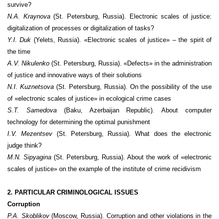
survive?
N.A. Kraynova
(St. Petersburg, Russia). Electronic scales of justice:
digitalization of processes or digitalization of tasks?
Y.I. Duk
(Yelets, Russia). «Electronic scales of justice» – the spirit of
the time
A.V. Nikulenko
(St. Petersburg, Russia). «Defects» in the administration
of justice and innovative ways of their solutions
N.I. Kuznetsova
(St. Petersburg, Russia). On the possibility of the use
of «electronic scales of justice» in ecological crime cases
S.T. Samedova
(Baku, Azerbaijan Republic). About computer
technology for determining the optimal punishment
I.V. Mezentsev
(St. Petersburg, Russia). What does the electronic
judge think?
M.N. Sipyagina
(St. Petersburg, Russia). About the work of «electronic
scales of justice» on the example of the institute of crime recidivism
2. PARTICULAR CRIMINOLOGICAL ISSUES
Corruption
P.A. Skoblikov
(Moscow, Russia). Corruption and other violations in the