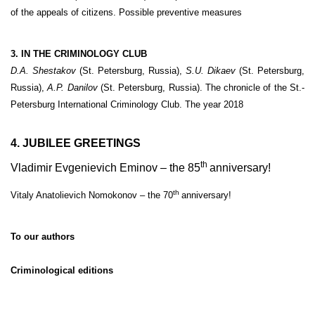
of the appeals of citizens. Possible preventive measures
3. IN THE CRIMINOLOGY CLUB
D.A. Shestakov
(St. Petersburg, Russia),
S.U. Dikaev
(St. Petersburg,
Russia),
A.P. Danilov
(St. Petersburg, Russia). The chronicle of the St.-
Petersburg International Criminology Club. The year 2018
4.
JUBILEE GREETINGS
th
Vladimir Evgenievich Eminov
–
the
85
anniversary
!
th
Vitaly Anatolievich Nomokonov
–
the 7
0
anniversary
!
To our authors
Criminological editions