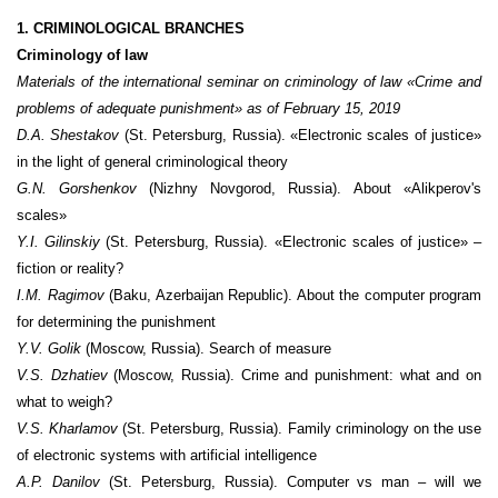
1. CRIMINOLOGICAL BRANCHES
Criminology of law
Materials of the international seminar on criminology of law «Crime and
problems of adequate punishment»
as of February 15, 2019
D.A.
Shestakov
(St. Petersburg, Russia). «Electronic scales of justice»
in the light of general criminological theory
G.N. Gorshenkov
(Nizhny Novgorod, Russia).
About «Alikperov's
scales»
Y.I. Gilinskiy
(St. Petersburg, Russia). «Electronic scales of justice» –
fiction or reality?
I.M. Ragimov
(Baku, Azerbaijan Republic). About the computer program
for determining the punishment
Y.V. Golik
(Moscow, Russia). Search of measure
V.S. Dzhatiev
(Moscow, Russia). Crime and punishment: what and on
what to weigh?
V.S. Kharlamov
(St. Petersburg, Russia). Family criminology on the use
of electronic systems with artificial intelligence
A.P. Danilov
(St. Petersburg, Russia). Computer vs man – will we