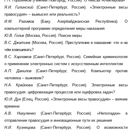
Г.Н. Горшенков
(Нижний Новгород, Россия). О «весах Аликперова»
Я.И. Гилинский
(Санкт-Петербург, Россия). «Электронные весы
правосудия» – вымысел или реальность?
И.М. Рагимов
(Баку, Азербайджанская Республика)
.
О
компьютерной программе определения меры наказания
Ю.В. Голик
(Москва, Россия). Поиски меры
В.С. Джатиев
(Москва, Россия).
Преступление и наказание: что и на
чём взвешивать?
В.С. Харламов
(Санкт-Петербург, Россия). Семейная криминология
о применении электронных систем с искусственным интеллектом
А.П. Данилов
(Санкт-Петербург, Россия). Компьютер против
человека – выживем?
Н.А. Крайнова
(Санкт-Петербург, Россия). Электронные весы
правосудия: цифровизация процессов или оцифровка задач?
Ю.И. Дук
(Елец, Россия). «Электронные весы правосудия» – веяние
времени
А.В. Никуленко
(Санкт-Петербург, Россия). «Неполадки» в
отправлении правосудия и инновационные пути их решения
Н.И. Кузнецова
(Санкт-Петербург, Россия). О возможности